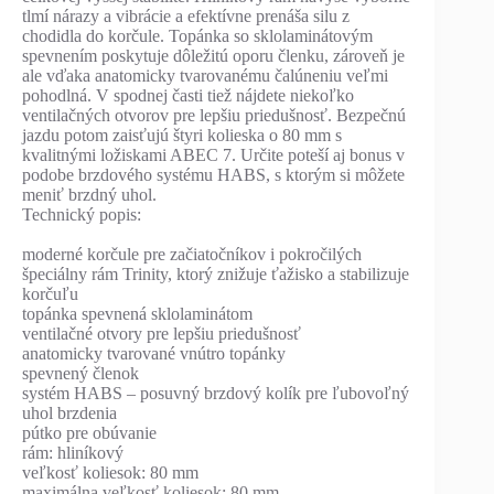
tlmí nárazy a vibrácie a efektívne prenáša silu z
chodidla do korčule. Topánka so sklolaminátovým
spevnením poskytuje dôležitú oporu členku, zároveň je
ale vďaka anatomicky tvarovanému čalúneniu veľmi
pohodlná. V spodnej časti tiež nájdete niekoľko
ventilačných otvorov pre lepšiu priedušnosť. Bezpečnú
jazdu potom zaisťujú štyri kolieska o 80 mm s
kvalitnými ložiskami ABEC 7. Určite poteší aj bonus v
podobe brzdového systému HABS, s ktorým si môžete
meniť brzdný uhol.
Technický popis:
moderné korčule pre začiatočníkov i pokročilých
špeciálny rám Trinity, ktorý znižuje ťažisko a stabilizuje
korčuľu
topánka spevnená sklolaminátom
ventilačné otvory pre lepšiu priedušnosť
anatomicky tvarované vnútro topánky
spevnený členok
systém HABS – posuvný brzdový kolík pre ľubovoľný
uhol brzdenia
pútko pre obúvanie
rám: hliníkový
veľkosť koliesok: 80 mm
maximálna veľkosť koliesok: 80 mm