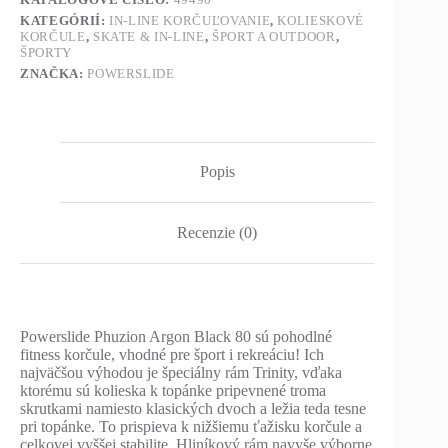
KATEGÓRIÍ:
IN-LINE KORČUĽOVANIE
,
KOLIESKOVÉ
KORČULE
,
SKATE & IN-LINE
,
ŠPORT A OUTDOOR
,
ŠPORTY
ZNAČKA:
POWERSLIDE
Popis
Recenzie (0)
Powerslide Phuzion Argon Black 80 sú pohodlné
fitness korčule, vhodné pre šport i rekreáciu! Ich
najväčšou výhodou je špeciálny rám Trinity, vďaka
ktorému sú kolieska k topánke pripevnené troma
skrutkami namiesto klasických dvoch a ležia teda tesne
pri topánke. To prispieva k nižšiemu ťažisku korčule a
celkovej vyššej stabilite. Hliníkový rám navyše výborne