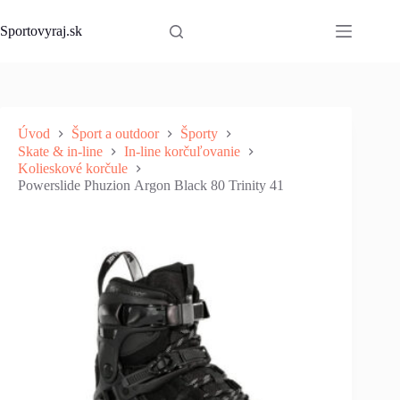
Skip
to
Sportovyraj.sk
content
Úvod
Šport a outdoor
Športy
Skate & in-line
In-line korčuľovanie
Kolieskové korčule
Powerslide Phuzion Argon Black 80 Trinity 41