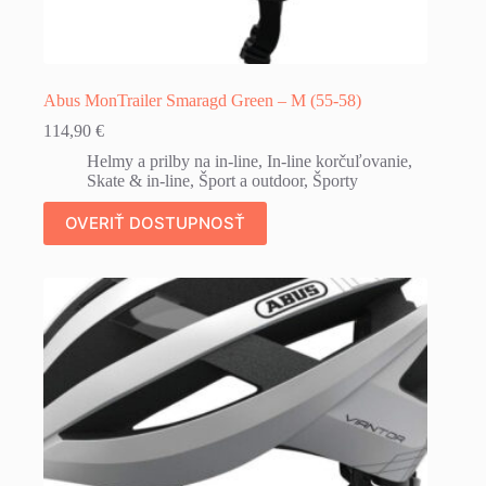
Abus MonTrailer Smaragd Green – M (55-58)
114,90
€
Helmy a prilby na in-line
,
In-line korčuľovanie
,
Skate & in-line
,
Šport a outdoor
,
Športy
OVERIŤ DOSTUPNOSŤ