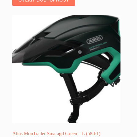
Abus MonTrailer Smaragd Green – L (58-61)