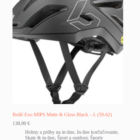
Bollé Exo MIPS Matte & Gloss Black – L (59-62)
138,90
€
Helmy a prilby na in-line
,
In-line korčuľovanie
,
Skate & in-line
,
Šport a outdoor
,
Športy