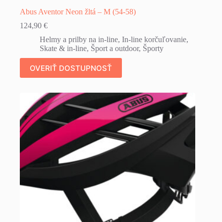
Abus Aventor Neon žltá – M (54-58)
124,90
€
Helmy a prilby na in-line
,
In-line korčuľovanie
,
Skate & in-line
,
Šport a outdoor
,
Športy
OVERIŤ DOSTUPNOSŤ