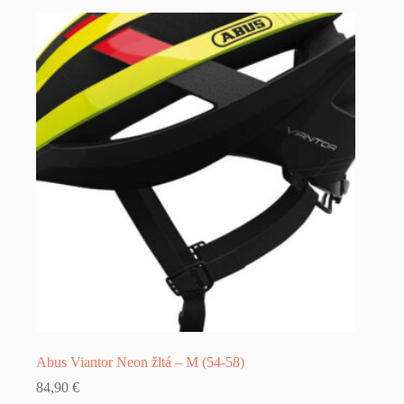
Abus Viantor Neon žltá – M (54-58)
84,90
€