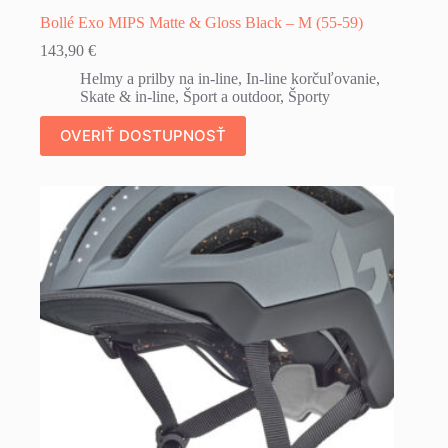
Bollé Exo MIPS Matte & Gloss Black – M (55-59)
143,90
€
Helmy a prilby na in-line
,
In-line korčuľovanie
,
Skate & in-line
,
Šport a outdoor
,
Športy
OVERIŤ DOSTUPNOSŤ