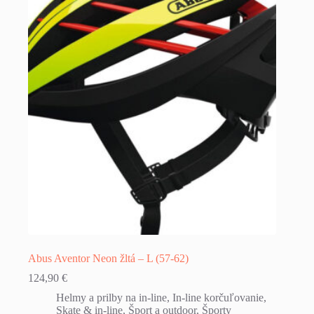
Abus Aventor Neon žltá – L (57-62)
124,90
€
Helmy a prilby na in-line
,
In-line korčuľovanie
,
Skate & in-line
,
Šport a outdoor
,
Športy