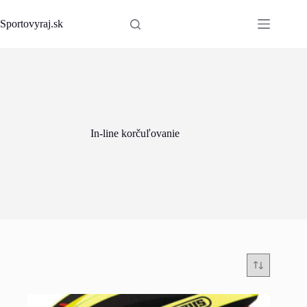
Skip
to
Sportovyraj.sk
content
In-line korčuľovanie