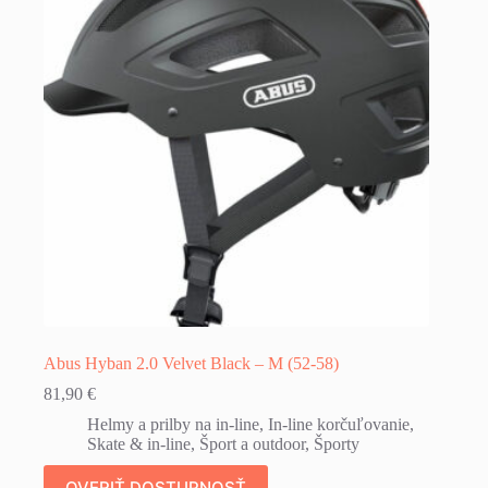
Abus Hyban 2.0 Velvet Black – M (52-58)
81,90
€
Helmy a prilby na in-line
,
In-line korčuľovanie
,
Skate & in-line
,
Šport a outdoor
,
Športy
OVERIŤ DOSTUPNOSŤ