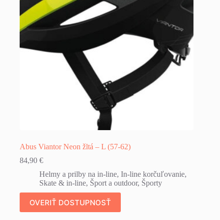
Abus Viantor Neon žltá – L (57-62)
84,90
€
Helmy a prilby na in-line
,
In-line korčuľovanie
,
Skate & in-line
,
Šport a outdoor
,
Športy
OVERIŤ DOSTUPNOSŤ