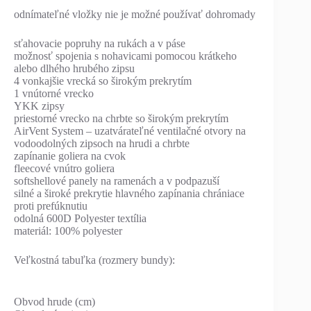
odnímateľné vložky nie je možné používať dohromady
sťahovacie popruhy na rukách a v páse
možnosť spojenia s nohavicami pomocou krátkeho
alebo dlhého hrubého zipsu
4 vonkajšie vrecká so širokým prekrytím
1 vnútorné vrecko
YKK zipsy
priestorné vrecko na chrbte so širokým prekrytím
AirVent System – uzatvárateľné ventilačné otvory na
vodoodolných zipsoch na hrudi a chrbte
zapínanie goliera na cvok
fleecové vnútro goliera
softshellové panely na ramenách a v podpazuší
silné a široké prekrytie hlavného zapínania chrániace
proti prefúknutiu
odolná 600D Polyester textília
materiál: 100% polyester
Veľkostná tabuľka (rozmery bundy):
Obvod hrude (cm)