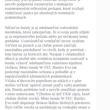
navyše podporená rozmernými a strategicky
rozmiestnenými reflexnými prvkami, ktoré zvyšujú
viditeľnosť jazdca pri zhoršených svetelných
podmienkach.
Súčasťou bundy je aj odnímateľná vodoodolná
membrána, ktorá zabezpečuje, že si svoju jazdu užijete
aj za nepriaznivého počasia alebo pri nečakanej letnej
prehánke. Uzatvárateľné ventilačné otvory systému
AirVent na prsiach a na chrbte potom zaisťujú
maximálnu priedušnosť vo chvíli, kedy je potrebná –
teda hlavne za horúcich dní. Naopak v chladnejších
dňoch je možné túto ventiláciu kompletne uzatvoriť a
bundu vybaviť odnímateľnou vnútornou tepelnou
vložkou. Moto bunda W-TEC Burdys Evo tak
poskytuje maximálnu ochranu a pohodlie aj v
najnáročnejších klimatických podmienkach.
Vďaka sťahovacím popruhom na rukách a v páse
možno veľkosť upraviť presne podľa vašej anatómie
tela. Bunda perfektne sedí a navyše umožňuje spojenie
s moto nohavicami. Výhodou sú tiež YKK zipsy, ktoré
chránia úložné vrecká. Moto bunda W-TEC Burdys
Evo totiž disponuje širokou škálou úložných priestorov.
Štyri väčšie vrecká sa nachádzajú na vonkajšej strane a