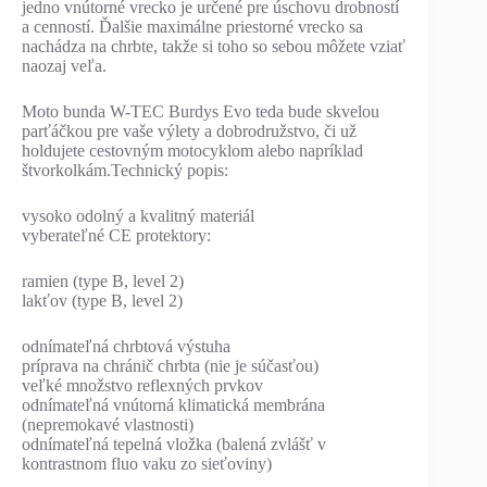
jedno vnútorné vrecko je určené pre úschovu drobností
a cenností. Ďalšie maximálne priestorné vrecko sa
nachádza na chrbte, takže si toho so sebou môžete vziať
naozaj veľa.
Moto bunda W-TEC Burdys Evo teda bude skvelou
parťáčkou pre vaše výlety a dobrodružstvo, či už
holdujete cestovným motocyklom alebo napríklad
štvorkolkám.Technický popis:
vysoko odolný a kvalitný materiál
vyberateľné CE protektory:
ramien (type B, level 2)
lakťov (type B, level 2)
odnímateľná chrbtová výstuha
príprava na chránič chrbta (nie je súčasťou)
veľké množstvo reflexných prvkov
odnímateľná vnútorná klimatická membrána
(nepremokavé vlastnosti)
odnímateľná tepelná vložka (balená zvlášť v
kontrastnom fluo vaku zo sieťoviny)