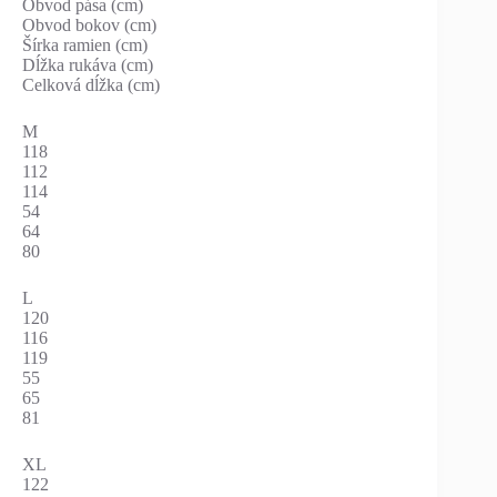
Obvod pása (cm)
Obvod bokov (cm)
Šírka ramien (cm)
Dĺžka rukáva (cm)
Celková dĺžka (cm)
M
118
112
114
54
64
80
L
120
116
119
55
65
81
XL
122