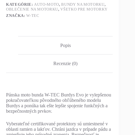
KATEGÓRIE:
AUTO-MOTO
,
BUNDY NA MOTORKU
,
OBLEČENIE NA MOTORKU
,
VŠETKO PRE MOTORKY
ZNAČKA:
W-TEC
Popis
Recenzie (0)
Pánska moto bunda W-TEC Burdys Evo je vylepšenou
pokračovateľkou pôvodného obľúbeného modelu
Burdys a ponúka tak ešte lepšie spojenie funkčných a
bezpečnostných prvkov.
Vyberateľné certifikované protektory sú umiestnené v
oblasti ramien a lakťov. Chráni jazdca v prípade pádu a
zmierňuje jeho prípadné zranenia. Bezpečnosť je