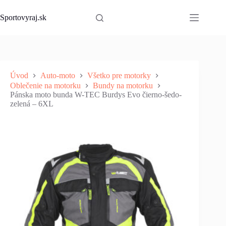
Skip
to
Sportovyraj.sk
content
Úvod
Auto-moto
Všetko pre motorky
Oblečenie na motorku
Bundy na motorku
Pánska moto bunda W-TEC Burdys Evo čierno-šedo-
zelená – 6XL