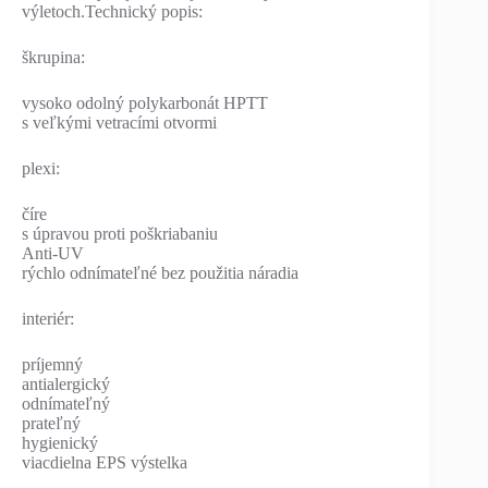
výletoch.Technický popis:
škrupina:
vysoko odolný polykarbonát HPTT
s veľkými vetracími otvormi
plexi:
číre
s úpravou proti poškriabaniu
Anti-UV
rýchlo odnímateľné bez použitia náradia
interiér:
príjemný
antialergický
odnímateľný
prateľný
hygienický
viacdielna EPS výstelka