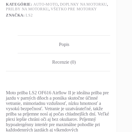
KATEGÓRIE:
AUTO-MOTO
,
DOPLNKY NA MOTORKU
,
PRILBY NA MOTORKU
,
VŠETKO PRE MOTORKY
ZNAČKA:
LS2
Popis
Recenzie (0)
Moto prilba LS2 OF616 Airflow II je ideálna prilba pre
jazdu v parných dňoch a ponúka skutočne účinné
vetranie, mimoriadnu vzdušnosť, nízku hmotnosť a
vysokú bezpečnosť. Vetranie je uzatvárateľné, takže
prilba sa príjemne nosí aj počas chladnejších dní. Veľké
plexi lepšie chráni oči aj bez okuliarov. Príjemný
hypoalergénny interiér pre maximálne pohodlie pri
každodenných jazdách aj víkendových