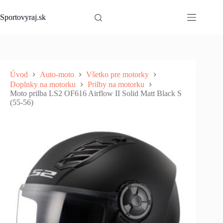
Skip
to
Sportovyraj.sk
content
Úvod
Auto-moto
Všetko pre motorky
Doplnky na motorku
Prilby na motorku
Moto prilba LS2 OF616 Airflow II Solid Matt Black S
(55-56)