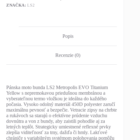
ZNAČKA:
LS2
Popis
Recenzie (0)
Pánska moto bunda LS2 Metropolis EVO Titanium
Yellow s nepremokavou priedušnou membránou a
vyberateľnou termo vložkou je ideálna do každého
počasia. Vysoko odolný materiál 450D polyester zaručí
maximálnu pevnosť a bezpečie. Vetracie zipsy na chrbte
a rukávoch sa starajú o efektívne prúdenie vzduchu
dovnútra a von z bundy, aby zaistili pohodlie aj za
letných teplôt. Strategicky umiestnené reflexné prvky
zlepšia viditeľnosť za tmy, dažďa či hmly. Lakťové
chrániče s variabilným systémom polohovania pomôžu