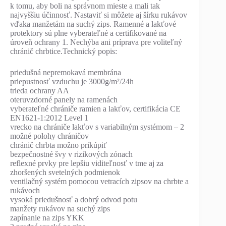
k tomu, aby boli na správnom mieste a mali tak
najvyššiu účinnosť. Nastaviť si môžete aj šírku rukávov
vďaka manžetám na suchý zips. Ramenné a lakťové
protektory sú plne vyberateľné a certifikované na
úroveň ochrany 1. Nechýba ani príprava pre voliteľný
chránič chrbtice.Technický popis:
priedušná nepremokavá membrána
priepustnosť vzduchu je 3000g/m²/24h
trieda ochrany AA
oteruvzdorné panely na ramenách
vyberateľné chrániče ramien a lakťov, certifikácia CE
EN1621-1:2012 Level 1
vrecko na chrániče lakťov s variabilným systémom – 2
možné polohy chráničov
chránič chrbta možno prikúpiť
bezpečnostné švy v rizikových zónach
reflexné prvky pre lepšiu viditeľnosť v tme aj za
zhoršených svetelných podmienok
ventilačný systém pomocou vetracích zipsov na chrbte a
rukávoch
vysoká priedušnosť a dobrý odvod potu
manžety rukávov na suchý zips
zapínanie na zips YKK