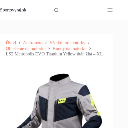
Skip
to
Sportovyraj.sk
content
Úvod
Auto-moto
Všetko pre motorky
Oblečenie na motorku
Bundy na motorku
LS2 Metropolis EVO Titanium Yellow titán žltá – XL