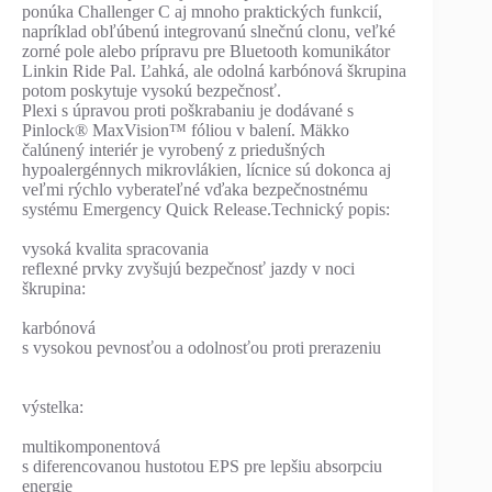
ponúka Challenger C aj mnoho praktických funkcií,
napríklad obľúbenú integrovanú slnečnú clonu, veľké
zorné pole alebo prípravu pre Bluetooth komunikátor
Linkin Ride Pal. Ľahká, ale odolná karbónová škrupina
potom poskytuje vysokú bezpečnosť.
Plexi s úpravou proti poškrabaniu je dodávané s
Pinlock® MaxVision™ fóliou v balení. Mäkko
čalúnený interiér je vyrobený z priedušných
hypoalergénnych mikrovlákien, lícnice sú dokonca aj
veľmi rýchlo vyberateľné vďaka bezpečnostnému
systému Emergency Quick Release.Technický popis:
vysoká kvalita spracovania
reflexné prvky zvyšujú bezpečnosť jazdy v noci
škrupina:
karbónová
s vysokou pevnosťou a odolnosťou proti prerazeniu
výstelka:
multikomponentová
s diferencovanou hustotou EPS pre lepšiu absorpciu
energie