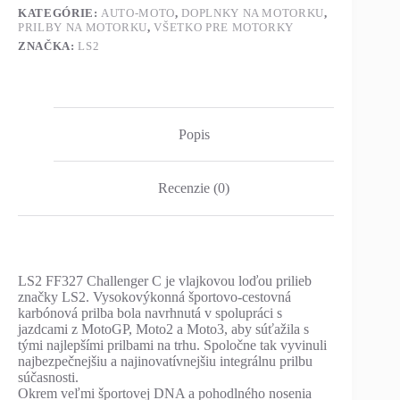
KATEGÓRIE:
AUTO-MOTO
,
DOPLNKY NA MOTORKU
,
PRILBY NA MOTORKU
,
VŠETKO PRE MOTORKY
ZNAČKA:
LS2
Popis
Recenzie (0)
LS2 FF327 Challenger C je vlajkovou loďou prilieb
značky LS2. Vysokovýkonná športovo-cestovná
karbónová prilba bola navrhnutá v spolupráci s
jazdcami z MotoGP, Moto2 a Moto3, aby súťažila s
tými najlepšími prilbami na trhu. Spoločne tak vyvinuli
najbezpečnejšiu a najinovatívnejšiu integrálnu prilbu
súčasnosti.
Okrem veľmi športovej DNA a pohodlného nosenia