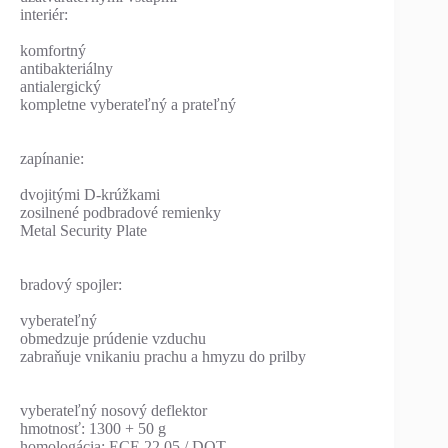
interiér:
komfortný
antibakteriálny
antialergický
kompletne vyberateľný a prateľný
zapínanie:
dvojitými D-krúžkami
zosilnené podbradové remienky
Metal Security Plate
bradový spojler:
vyberateľný
obmedzuje prúdenie vzduchu
zabraňuje vnikaniu prachu a hmyzu do prilby
vyberateľný nosový deflektor
hmotnosť: 1300 + 50 g
homologácia: ECE 22.05 / DOT