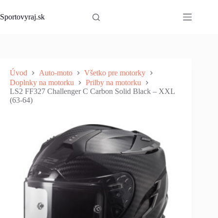
Skip
to
Sportovyraj.sk
content
Úvod
Auto-moto
Všetko pre motorky
Doplnky na motorku
Prilby na motorku
LS2 FF327 Challenger C Carbon Solid Black – XXL
(63-64)