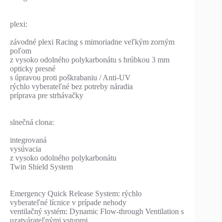
plexi:
závodné plexi Racing s mimoriadne veľkým zorným
poľom
z vysoko odolného polykarbonátu s hrúbkou 3 mm
opticky presné
s úpravou proti poškrabaniu / Anti-UV
rýchlo vyberateľné bez potreby náradia
príprava pre strhávačky
slnečná clona:
integrovaná
vysúvacia
z vysoko odolného polykarbonátu
Twin Shield System
Emergency Quick Release System: rýchlo
vyberateľné lícnice v prípade nehody
ventilačný systém: Dynamic Flow-through Ventilation s
uzatvárateľnými vstupmi