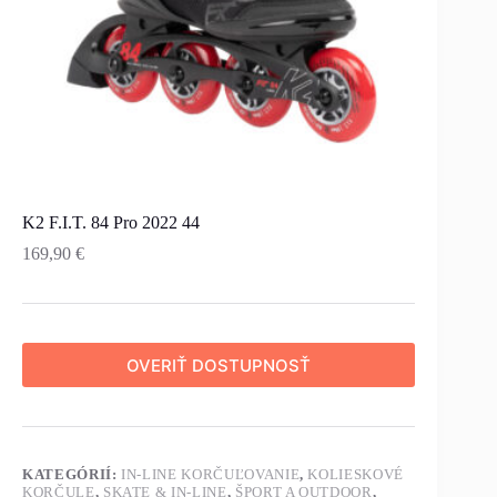
K2 F.I.T. 84 Pro 2022 44
169,90
€
OVERIŤ DOSTUPNOSŤ
KATEGÓRIÍ:
IN-LINE KORČUĽOVANIE
,
KOLIESKOVÉ
KORČULE
,
SKATE & IN-LINE
,
ŠPORT A OUTDOOR
,