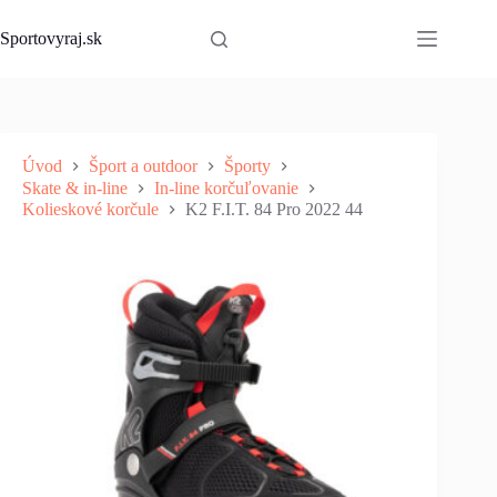
Skip
to
Sportovyraj.sk
content
Úvod
Šport a outdoor
Športy
Skate & in-line
In-line korčuľovanie
Kolieskové korčule
K2 F.I.T. 84 Pro 2022 44