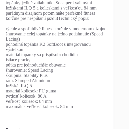
topánky jediné zatiahnutie. So super kvalitnými
ložiskami ILQ 5 a kolieskami s veľkosťou 84 mm
parádnym dizajnom potom máte perfektné fitness
korčule pre nespútanú jazdu!Technický popis:
rýchle a spoľahlivé fitness korčule v modernom dizajne
šnurovanie celej topánky na jedno potiahnutie (Speed
Lacing)
pohodlná topánka K2 SoftBoot s integrovanou
výstelkou
materiál topánky sa prispôsobí chodidlu
istiace pracky
pútka pre jednoduchšie obúvanie
šnurovanie: Speed Lacing
škrupina: Stability Plus
rám: Stamped Aluminum
ložiská: ILQ 5
materiál koliesok: PU guma
tvrdosť koliesok: 80 A
veľkosť koliesok: 84 mm
maximálna veľkosť koliesok: 84 mm