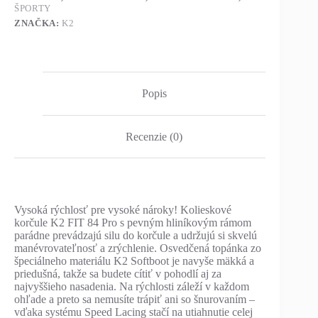
ŠPORTY
ZNAČKA:
K2
Popis
Recenzie (0)
Vysoká rýchlosť pre vysoké nároky! Kolieskové
korčule K2 FIT 84 Pro s pevným hliníkovým rámom
parádne prevádzajú silu do korčule a udržujú si skvelú
manévrovateľnosť a zrýchlenie. Osvedčená topánka zo
špeciálneho materiálu K2 Softboot je navyše mäkká a
priedušná, takže sa budete cítiť v pohodlí aj za
najvyššieho nasadenia. Na rýchlosti záleží v každom
ohľade a preto sa nemusíte trápiť ani so šnurovaním –
vďaka systému Speed Lacing stačí na utiahnutie celej