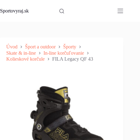
Skip
to
Sportovyraj.sk
content
Úvod
Šport a outdoor
Športy
Skate & in-line
In-line korčuľovanie
Kolieskové korčule
FILA Legacy QF 43