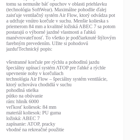
tomu sa nemusíte báť opuchov v oblasti priehlavku
(technológia SoftWear). Maximálne pohodlie ďalej
zaisťuje ventilačný systém Air Flow, ktorý odvádza pot
a udržuje vnútro korčule v suchu. Menšie kolieska s
priemerom 84 mm a kvalitné ložiská ABEC 7 sa potom
postarajú o výborné jazdné vlastnosti a ľahkú
manévrovateľnosť. To všetko je podčiarknuté štýlovým
farebným prevedením. Užite si pohodovú
jazdu!Technický popis:
všestranné korčule pre rýchlu a pohodlnú jazdu
špeciálny upínací systém ATOP pre ľahké a rýchle
upevnenie nohy v korčuliach
technológia Air Flow – špeciálny systém ventilácie,
ktorý uchováva chodidlá v suchu
pohodlná stielka
pútko na obúvanie
rám: hliník 6000
veľkosť koliesok: 84 mm
materiál koliesok: PU guma
ložiská: ABEC 7
zapínanie: ATOP, pracky
vhodné na rekreačné použitie