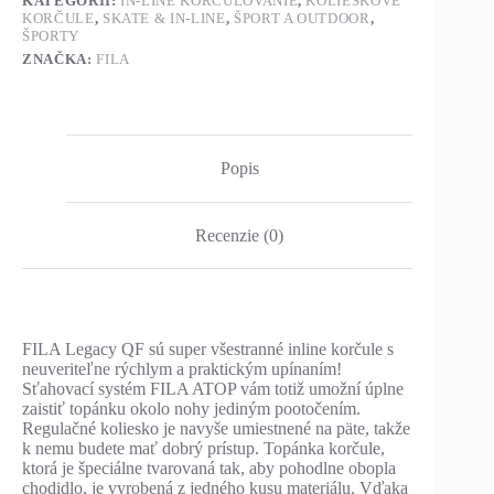
KATEGÓRIÍ:
IN-LINE KORČUĽOVANIE
,
KOLIESKOVÉ
KORČULE
,
SKATE & IN-LINE
,
ŠPORT A OUTDOOR
,
ŠPORTY
ZNAČKA:
FILA
Popis
Recenzie (0)
FILA Legacy QF sú super všestranné inline korčule s
neuveriteľne rýchlym a praktickým upínaním!
Sťahovací systém FILA ATOP vám totiž umožní úplne
zaistiť topánku okolo nohy jediným pootočením.
Regulačné koliesko je navyše umiestnené na päte, takže
k nemu budete mať dobrý prístup. Topánka korčule,
ktorá je špeciálne tvarovaná tak, aby pohodlne obopla
chodidlo, je vyrobená z jedného kusu materiálu. Vďaka