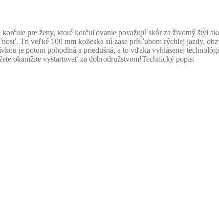
korčule pre ženy, ktoré korčuľovanie považujú skôr za životný štýl a
eľnosť. Tri veľké 100 mm kolieska sú zase prísľubom rýchlej jazdy, ob
u je potom pohodlná a priedušná, a to vďaka vyhlásenej technológi
žete okamžite vyštartovať za dobrodružstvom!Technický popis: