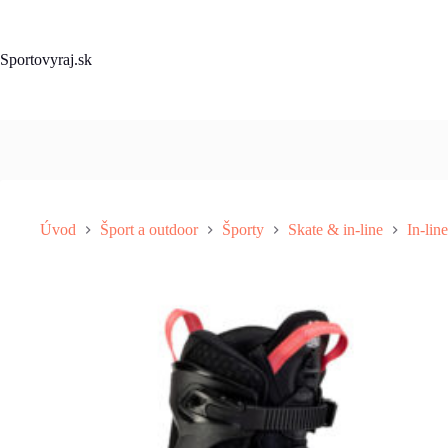
Skip
to
content
Sportovyraj.sk
Úvod
Šport a outdoor
Športy
Skate & in-line
In-lin