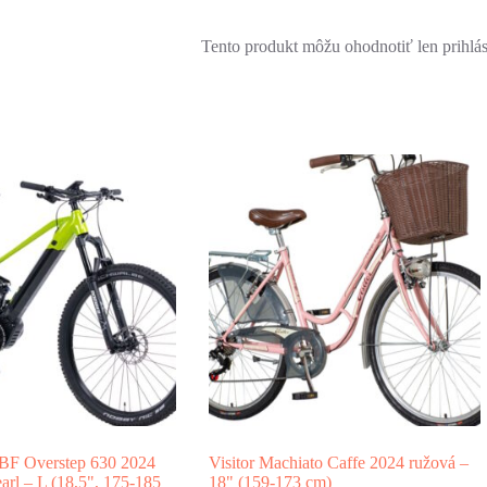
Tento produkt môžu ohodnotiť len prihlásen
 BF Overstep 630 2024
Visitor Machiato Caffe 2024 ružová –
arl – L (18,5", 175-185
18" (159-173 cm)