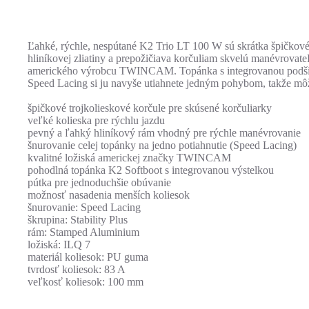
Ľahké, rýchle, nespútané K2 Trio LT 100 W sú skrátka špičkové 
hliníkovej zliatiny a prepožičiava korčuliam skvelú manévrovat
amerického výrobcu TWINCAM. Topánka s integrovanou podšívko
Speed Lacing si ju navyše utiahnete jedným pohybom, takže mô
špičkové trojkolieskové korčule pre skúsené korčuliarky
veľké kolieska pre rýchlu jazdu
pevný a ľahký hliníkový rám vhodný pre rýchle manévrovanie
šnurovanie celej topánky na jedno potiahnutie (Speed Lacing)
kvalitné ložiská americkej značky TWINCAM
pohodlná topánka K2 Softboot s integrovanou výstelkou
pútka pre jednoduchšie obúvanie
možnosť nasadenia menších koliesok
šnurovanie: Speed Lacing
škrupina: Stability Plus
rám: Stamped Aluminium
ložiská: ILQ 7
materiál koliesok: PU guma
tvrdosť koliesok: 83 A
veľkosť koliesok: 100 mm