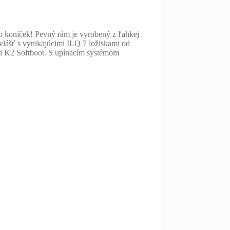
ko koníček! Pevný rám je vyrobený z ľahkej
zvlášť s vynikajúcimi ILQ 7 ložiskami od
i K2 Softboot. S upínacím systémom