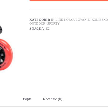
KATEGÓRIÍ:
IN-LINE KORČUĽOVANIE
,
KOLIESK
OUTDOOR
,
ŠPORTY
ZNAČKA:
K2
Popis
Recenzie (0)