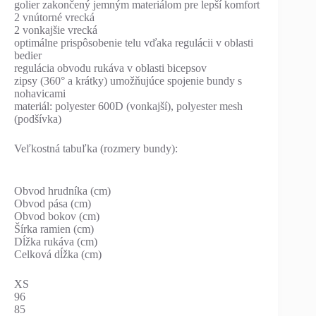
golier zakončený jemným materiálom pre lepší komfort
2 vnútorné vrecká
2 vonkajšie vrecká
optimálne prispôsobenie telu vďaka regulácii v oblasti
bedier
regulácia obvodu rukáva v oblasti bicepsov
zipsy (360° a krátky) umožňujúce spojenie bundy s
nohavicami
materiál: polyester 600D (vonkajší), polyester mesh
(podšívka)
Veľkostná tabuľka (rozmery bundy):
Obvod hrudníka (cm)
Obvod pása (cm)
Obvod bokov (cm)
Šírka ramien (cm)
Dĺžka rukáva (cm)
Celková dĺžka (cm)
XS
96
85