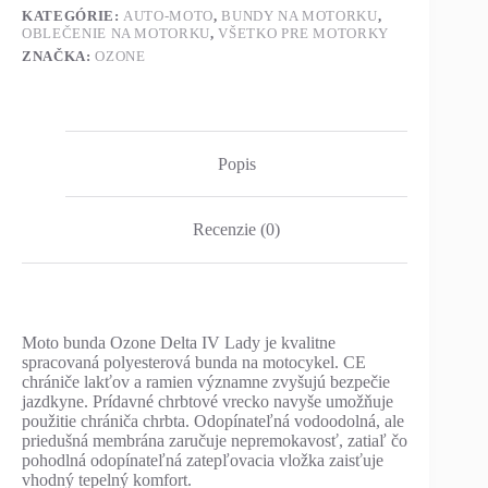
KATEGÓRIE:
AUTO-MOTO
,
BUNDY NA MOTORKU
,
OBLEČENIE NA MOTORKU
,
VŠETKO PRE MOTORKY
ZNAČKA:
OZONE
Popis
Recenzie (0)
Moto bunda Ozone Delta IV Lady je kvalitne
spracovaná polyesterová bunda na motocykel. CE
chrániče lakťov a ramien významne zvyšujú bezpečie
jazdkyne. Prídavné chrbtové vrecko navyše umožňuje
použitie chrániča chrbta. Odopínateľná vodoodolná, ale
priedušná membrána zaručuje nepremokavosť, zatiaľ čo
pohodlná odopínateľná zatepľovacia vložka zaisťuje
vhodný tepelný komfort.