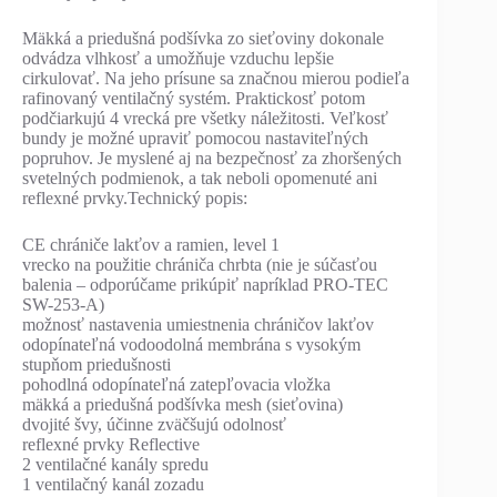
Mäkká a priedušná podšívka zo sieťoviny dokonale
odvádza vlhkosť a umožňuje vzduchu lepšie
cirkulovať. Na jeho prísune sa značnou mierou podieľa
rafinovaný ventilačný systém. Praktickosť potom
podčiarkujú 4 vrecká pre všetky náležitosti. Veľkosť
bundy je možné upraviť pomocou nastaviteľných
popruhov. Je myslené aj na bezpečnosť za zhoršených
svetelných podmienok, a tak neboli opomenuté ani
reflexné prvky.Technický popis:
CE chrániče lakťov a ramien, level 1
vrecko na použitie chrániča chrbta (nie je súčasťou
balenia – odporúčame prikúpiť napríklad PRO-TEC
SW-253-A)
možnosť nastavenia umiestnenia chráničov lakťov
odopínateľná vodoodolná membrána s vysokým
stupňom priedušnosti
pohodlná odopínateľná zatepľovacia vložka
mäkká a priedušná podšívka mesh (sieťovina)
dvojité švy, účinne zväčšujú odolnosť
reflexné prvky Reflective
2 ventilačné kanály spredu
1 ventilačný kanál zozadu