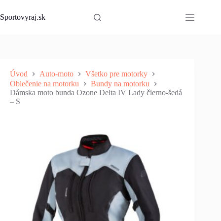
Skip
to
Sportovyraj.sk
content
Úvod
Auto-moto
Všetko pre motorky
Oblečenie na motorku
Bundy na motorku
Dámska moto bunda Ozone Delta IV Lady čierno-šedá
– S