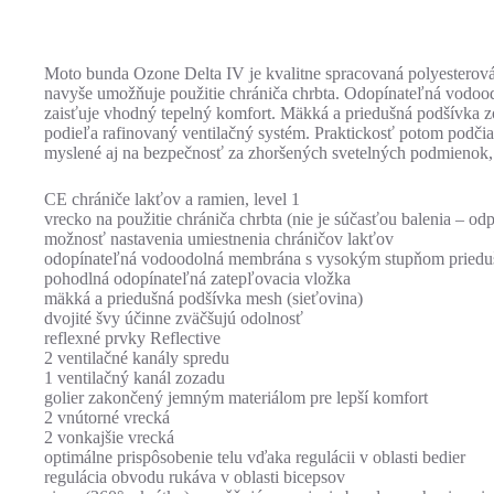
Moto bunda Ozone Delta IV je kvalitne spracovaná polyesterov
navyše umožňuje použitie chrániča chrbta. Odopínateľná vodoo
zaisťuje vhodný tepelný komfort. Mäkká a priedušná podšívka z
podieľa rafinovaný ventilačný systém. Praktickosť potom podčia
myslené aj na bezpečnosť za zhoršených svetelných podmienok, 
CE chrániče lakťov a ramien, level 1
vrecko na použitie chrániča chrbta (nie je súčasťou balenia 
možnosť nastavenia umiestnenia chráničov lakťov
odopínateľná vodoodolná membrána s vysokým stupňom prieduš
pohodlná odopínateľná zatepľovacia vložka
mäkká a priedušná podšívka mesh (sieťovina)
dvojité švy účinne zväčšujú odolnosť
reflexné prvky Reflective
2 ventilačné kanály spredu
1 ventilačný kanál zozadu
golier zakončený jemným materiálom pre lepší komfort
2 vnútorné vrecká
2 vonkajšie vrecká
optimálne prispôsobenie telu vďaka regulácii v oblasti bedier
regulácia obvodu rukáva v oblasti bicepsov