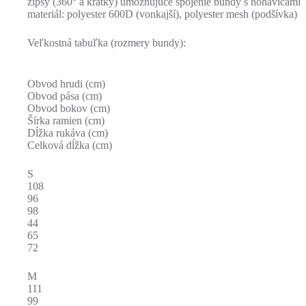
zipsy (360° a krátky) umožňujúce spojenie bundy s nohavicami
materiál: polyester 600D (vonkajší), polyester mesh (podšívka)
Veľkostná tabuľka (rozmery bundy):
Obvod hrudi (cm)
Obvod pása (cm)
Obvod bokov (cm)
Šírka ramien (cm)
Dĺžka rukáva (cm)
Celková dĺžka (cm)
S
108
96
98
44
65
72
M
111
99