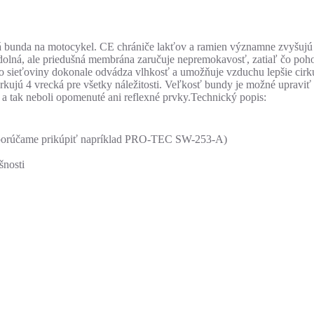
á bunda na motocykel. CE chrániče lakťov a ramien významne zvyšujú 
dolná, ale priedušná membrána zaručuje nepremokavosť, zatiaľ čo poh
o sieťoviny dokonale odvádza vlhkosť a umožňuje vzduchu lepšie cirk
rkujú 4 vrecká pre všetky náležitosti. Veľkosť bundy je možné upravi
a tak neboli opomenuté ani reflexné prvky.Technický popis:
– odporúčame prikúpiť napríklad PRO-TEC SW-253-A)
nosti