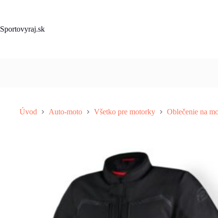
Skip
to
content
Sportovyraj.sk
Úvod
Auto-moto
Všetko pre motorky
Oblečenie na mo