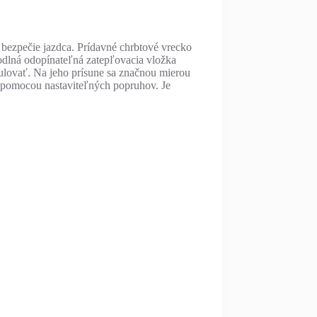
bezpečie jazdca. Prídavné chrbtové vrecko
odlná odopínateľná zatepľovacia vložka
ulovať. Na jeho prísune sa značnou mierou
ť pomocou nastaviteľných popruhov. Je