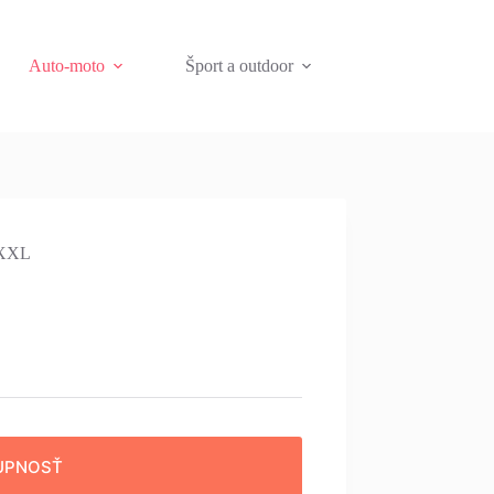
Auto-moto
Šport a outdoor
 XXL
UPNOSŤ