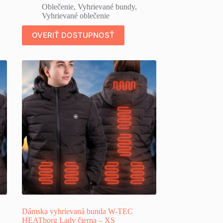
Oblečenie
,
Vyhrievané bundy
,
Vyhrievané oblečenie
OVERIŤ DOSTUPNOSŤ
Dámska vyhrievaná bunda W-TEC
HEATborg Lady čierna – XS