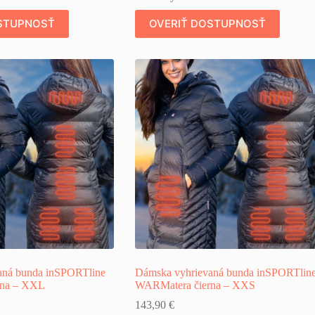
STUPNOSŤ
OVERIŤ DOSTUPNOSŤ
aná bunda inSPORTline
Dámska vyhrievaná bunda inSPORTlin
rna – XXL
WARMatera čierna – XXS
143,90
€