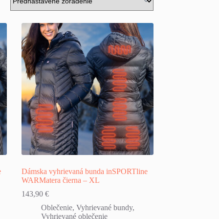
e
Dámska vyhrievaná bunda inSPORTline
WARMatera čierna – XL
143,90
€
Oblečenie
,
Vyhrievané bundy
,
Vyhrievané oblečenie