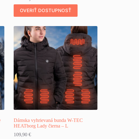
OVERIŤ DOSTUPNOSŤ
e
Dámska vyhrievaná bunda W-TEC
HEATborg Lady čierna – L
109,90
€