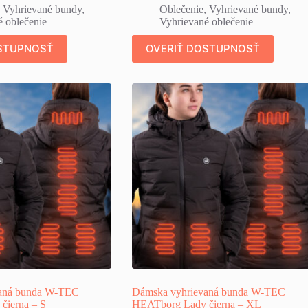
,
Vyhrievané bundy
,
Oblečenie
,
Vyhrievané bundy
,
 oblečenie
Vyhrievané oblečenie
STUPNOSŤ
OVERIŤ DOSTUPNOSŤ
aná bunda W-TEC
Dámska vyhrievaná bunda W-TEC
čierna – S
HEATborg Lady čierna – XL