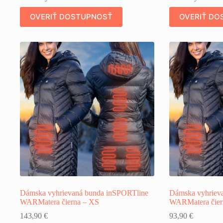
OVERIŤ DOSTUPNOSŤ
OVERIŤ DO
Dámska vyhrievaná bunda inSPORTline
Dámska vyhriev
WARMatera čierna – XS
WARMatera čie
143,90
€
93,90
€