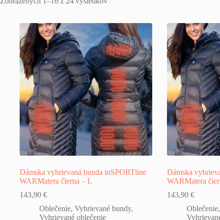
Zobrazených 1–16 z 24 výsledkov
Dámska vyhrievaná bunda inSPORTline
Dámska vyhriev
WARMatera čierna – L
WARMatera čier
143,90
€
143,90
€
Oblečenie
,
Vyhrievané bundy
,
Oblečenie
Vyhrievané oblečenie
Vyhrievané