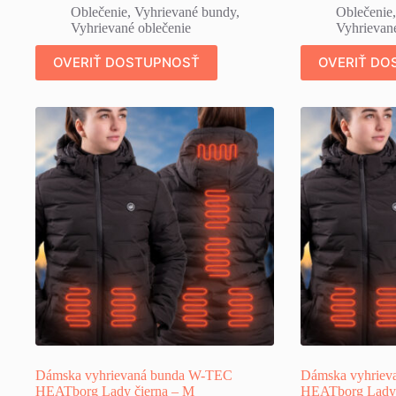
Oblečenie
,
Vyhrievané bundy
,
Oblečenie
Vyhrievané oblečenie
Vyhrievané
OVERIŤ DOSTUPNOSŤ
OVERIŤ DO
Dámska vyhrievaná bunda W-TEC
Dámska vyhriev
HEATborg Lady čierna – M
HEATborg Lady 