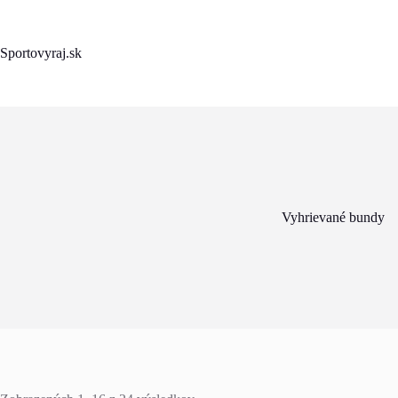
Skip
to
content
Sportovyraj.sk
Vyhrievané bundy