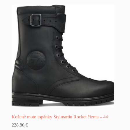
Kožené moto topánky Stylmartin Rocket čierna – 44
228,80
€