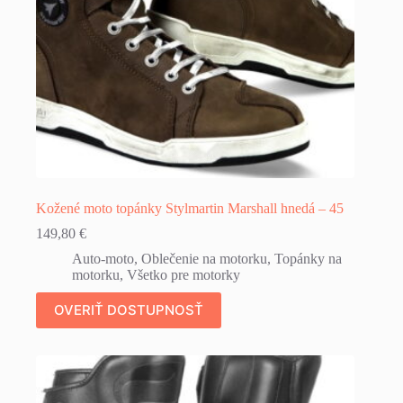
Kožené moto topánky Stylmartin Marshall hnedá – 45
149,80
€
Auto-moto
,
Oblečenie na motorku
,
Topánky na
motorku
,
Všetko pre motorky
OVERIŤ DOSTUPNOSŤ