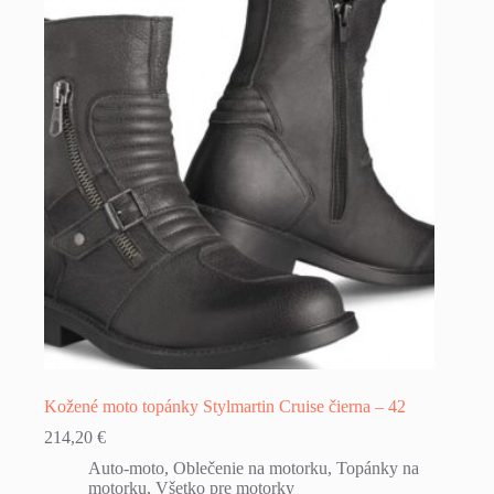
Kožené moto topánky Stylmartin Cruise čierna – 42
214,20
€
Auto-moto
,
Oblečenie na motorku
,
Topánky na
motorku
,
Všetko pre motorky