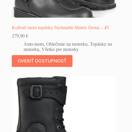
Kožené moto topánky Stylmartin Matrix čierna – 45
279,90
€
Auto-moto
,
Oblečenie na motorku
,
Topánky na
motorku
,
Všetko pre motorky
OVERIŤ DOSTUPNOSŤ