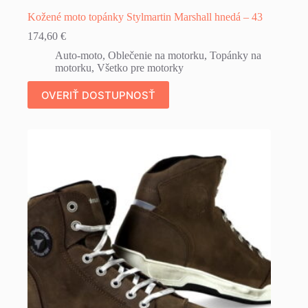
Kožené moto topánky Stylmartin Marshall hnedá – 43
174,60
€
Auto-moto
,
Oblečenie na motorku
,
Topánky na
motorku
,
Všetko pre motorky
OVERIŤ DOSTUPNOSŤ