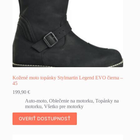
Kožené moto topánky Stylmartin Legend EVO čierna –
45
199,90
€
Auto-moto
,
Oblečenie na motorku
,
Topánky na
motorku
,
Všetko pre motorky
OVERIŤ DOSTUPNOSŤ