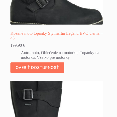
Kožené moto topánky Stylmartin Legend EVO čierna –
43
199,90
€
Auto-moto
,
Oblečenie na motorku
,
Topánky na
motorku
,
Všetko pre motorky
OVERIŤ DOSTUPNOSŤ