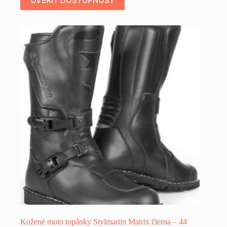
OVERIŤ DOSTUPNOSŤ
Kožené moto topánky Stylmartin Matrix čierna – 44