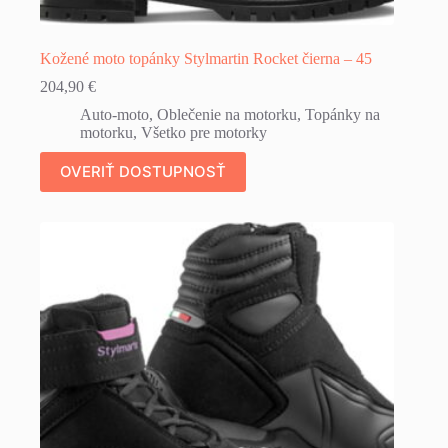
Kožené moto topánky Stylmartin Rocket čierna – 45
204,90
€
Auto-moto
,
Oblečenie na motorku
,
Topánky na
motorku
,
Všetko pre motorky
OVERIŤ DOSTUPNOSŤ