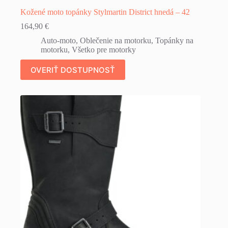
Kožené moto topánky Stylmartin District hnedá – 42
164,90
€
Auto-moto
,
Oblečenie na motorku
,
Topánky na
motorku
,
Všetko pre motorky
OVERIŤ DOSTUPNOSŤ