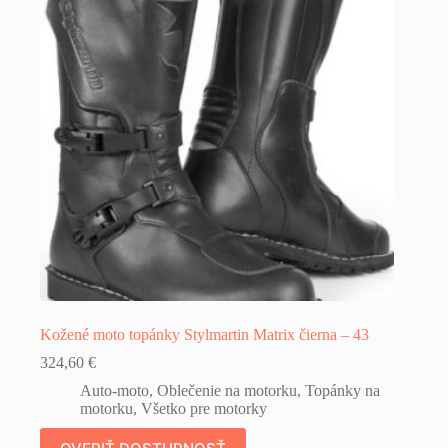
Kožené moto topánky Stylmartin Matrix čierna – 43
324,60
€
Auto-moto
,
Oblečenie na motorku
,
Topánky na
motorku
,
Všetko pre motorky