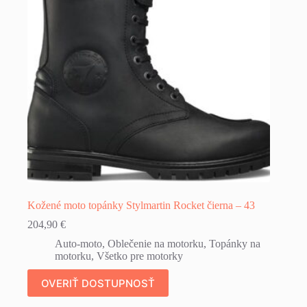
Kožené moto topánky Stylmartin Rocket čierna – 43
204,90
€
Auto-moto
,
Oblečenie na motorku
,
Topánky na
motorku
,
Všetko pre motorky
OVERIŤ DOSTUPNOSŤ