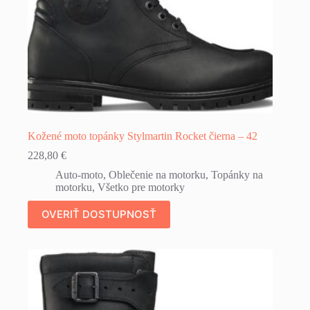
Kožené moto topánky Stylmartin Rocket čierna – 42
228,80
€
Auto-moto
,
Oblečenie na motorku
,
Topánky na
motorku
,
Všetko pre motorky
OVERIŤ DOSTUPNOSŤ