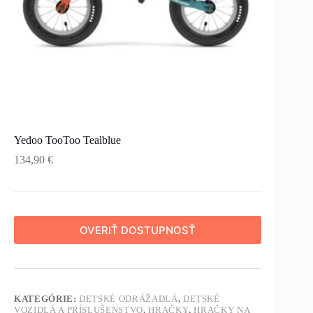
Yedoo TooToo Tealblue
134,90
€
OVERIŤ DOSTUPNOSŤ
KATEGÓRIE:
DETSKÉ ODRÁŽADLÁ
,
DETSKÉ
VOZIDLÁ A PRÍSLUŠENSTVO
,
HRAČKY
,
HRAČKY NA