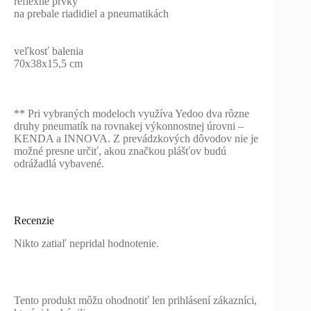
reflexné prvky
na prebale riadidiel a pneumatikách
veľkosť balenia
70x38x15,5 cm
** Pri vybraných modeloch využíva Yedoo dva rôzne
druhy pneumatík na rovnakej výkonnostnej úrovni –
KENDA a INNOVA. Z prevádzkových dôvodov nie je
možné presne určiť, akou značkou plášťov budú
odrážadlá vybavené.
Recenzie
Nikto zatiaľ nepridal hodnotenie.
Tento produkt môžu ohodnotiť len prihlásení zákazníci,