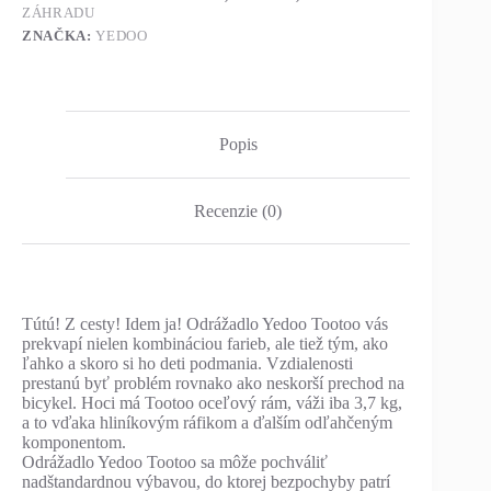
ZÁHRADU
ZNAČKA:
YEDOO
Popis
Recenzie (0)
Tútú! Z cesty! Idem ja! Odrážadlo Yedoo Tootoo vás
prekvapí nielen kombináciou farieb, ale tiež tým, ako
ľahko a skoro si ho deti podmania. Vzdialenosti
prestanú byť problém rovnako ako neskorší prechod na
bicykel. Hoci má Tootoo oceľový rám, váži iba 3,7 kg,
a to vďaka hliníkovým ráfikom a ďalším odľahčeným
komponentom.
Odrážadlo Yedoo Tootoo sa môže pochváliť
nadštandardnou výbavou, do ktorej bezpochyby patrí