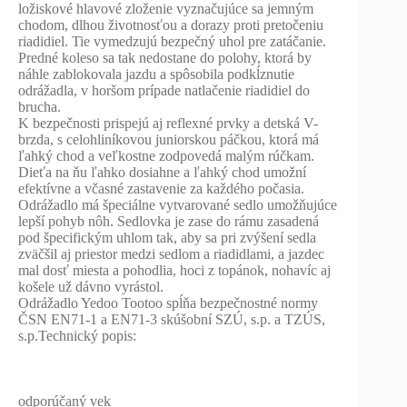
ložiskové hlavové zloženie vyznačujúce sa jemným
chodom, dlhou životnosťou a dorazy proti pretočeniu
riadidiel. Tie vymedzujú bezpečný uhol pre zatáčanie.
Predné koleso sa tak nedostane do polohy, ktorá by
náhle zablokovala jazdu a spôsobila podkĺznutie
odrážadla, v horšom prípade natlačenie riadidiel do
brucha.
K bezpečnosti prispejú aj reflexné prvky a detská V-
brzda, s celohliníkovou juniorskou páčkou, ktorá má
ľahký chod a veľkostne zodpovedá malým rúčkam.
Dieťa na ňu ľahko dosiahne a ľahký chod umožní
efektívne a včasné zastavenie za každého počasia.
Odrážadlo má špeciálne vytvarované sedlo umožňujúce
lepší pohyb nôh. Sedlovka je zase do rámu zasadená
pod špecifickým uhlom tak, aby sa pri zvýšení sedla
zväčšil aj priestor medzi sedlom a riadidlami, a jazdec
mal dosť miesta a pohodlia, hoci z topánok, nohavíc aj
košele už dávno vyrástol.
Odrážadlo Yedoo Tootoo spĺňa bezpečnostné normy
ČSN EN71-1 a EN71-3 skúšobní SZÚ, s.p. a TZÚS,
s.p.Technický popis:
odporúčaný vek