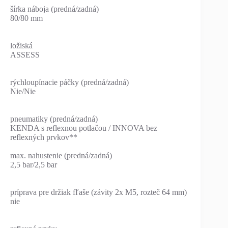
šírka náboja (predná/zadná)
80/80 mm
ložiská
ASSESS
rýchloupínacie páčky (predná/zadná)
Nie/Nie
pneumatiky (predná/zadná)
KENDA s reflexnou potlačou / INNOVA bez
reflexných prvkov**
max. nahustenie (predná/zadná)
2,5 bar/2,5 bar
príprava pre držiak fľaše (závity 2x M5, rozteč 64 mm)
nie