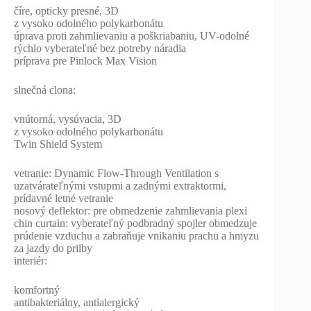
číre, opticky presné, 3D
z vysoko odolného polykarbonátu
úprava proti zahmlievaniu a poškriabaniu, UV-odolné
rýchlo vyberateľné bez potreby náradia
príprava pre Pinlock Max Vision
slnečná clona:
vnútorná, vysúvacia, 3D
z vysoko odolného polykarbonátu
Twin Shield System
vetranie: Dynamic Flow-Through Ventilation s
uzatvárateľnými vstupmi a zadnými extraktormi,
prídavné letné vetranie
nosový deflektor: pre obmedzenie zahmlievania plexi
chin curtain: vyberateľný podbradný spojler obmedzuje
prúdenie vzduchu a zabraňuje vnikaniu prachu a hmyzu
za jazdy do prilby
interiér:
komfortný
antibakteriálny, antialergický