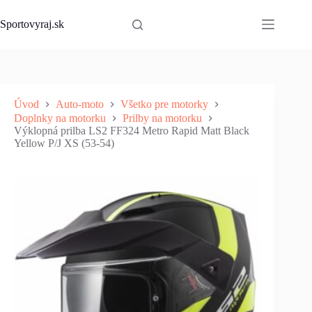
Skip
to
Sportovyraj.sk
content
Úvod
Auto-moto
Všetko pre motorky
Doplnky na motorku
Prilby na motorku
Výklopná prilba LS2 FF324 Metro Rapid Matt Black
Yellow P/J XS (53-54)