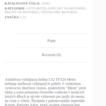
KATALÓGOVÉ ČÍSLO:
32863
KATEGÓRIE:
AUTO-MOTO
,
DOPLNKY NA MOTORKU
,
PRILBY NA MOTORKU
,
VŠETKO PRE MOTORKY
ZNAČKA:
LS2
Popis
Recenzie (0)
Atraktívna vyklápacia helma LS2 FF324 Metro
definuje možnosti výklopných prilieb. S vnútornou
vysúvacou slnečnou clonou, praktickým "šiltom" proti
slnku a extra prísunom čerstvého vzduchu v horúcich
letných dňoch je skvele vybavená pre jazdy do mesta,
na cesty a výlety. Škrupina z patentovaného materiálu
Kinetic Polymer Alloy, ktorý svojimi vlastnosťami