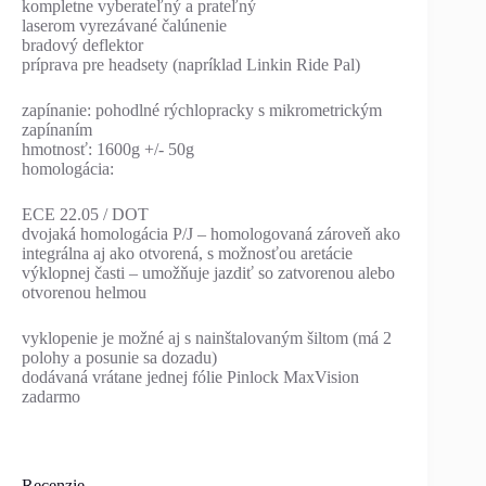
kompletne vyberateľný a prateľný
laserom vyrezávané čalúnenie
bradový deflektor
príprava pre headsety (napríklad Linkin Ride Pal)
zapínanie: pohodlné rýchlopracky s mikrometrickým
zapínaním
hmotnosť: 1600g +/- 50g
homologácia:
ECE 22.05 / DOT
dvojaká homologácia P/J – homologovaná zároveň ako
integrálna aj ako otvorená, s možnosťou aretácie
výklopnej časti – umožňuje jazdiť so zatvorenou alebo
otvorenou helmou
vyklopenie je možné aj s nainštalovaným šiltom (má 2
polohy a posunie sa dozadu)
dodávaná vrátane jednej fólie Pinlock MaxVision
zadarmo
Recenzie