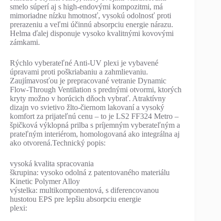
smelo súperí aj s high-endovými kompozitmi, má
mimoriadne nízku hmotnosť, vysokú odolnosť proti
prerazeniu a veľmi účinnú absorpciu energie nárazu.
Helma ďalej disponuje vysoko kvalitnými kovovými
zámkami.
Rýchlo vyberateľné Anti-UV plexi je vybavené
úpravami proti poškriabaniu a zahmlievaniu.
Zaujímavosťou je prepracované vetranie Dynamic
Flow-Through Ventilation s prednými otvormi, ktorých
kryty možno v horúcich dňoch vybrať. Atraktívny
dizajn vo svietivo žlto-čiernom lakovaní a vysoký
komfort za prijateľnú cenu – to je LS2 FF324 Metro –
špičková výklopná prilba s príjemným vyberateľným a
prateľným interiérom, homologovaná ako integrálna aj
ako otvorená.Technický popis:
vysoká kvalita spracovania
škrupina: vysoko odolná z patentovaného materiálu
Kinetic Polymer Alloy
výstelka: multikomponentová, s diferencovanou
hustotou EPS pre lepšiu absorpciu energie
plexi: