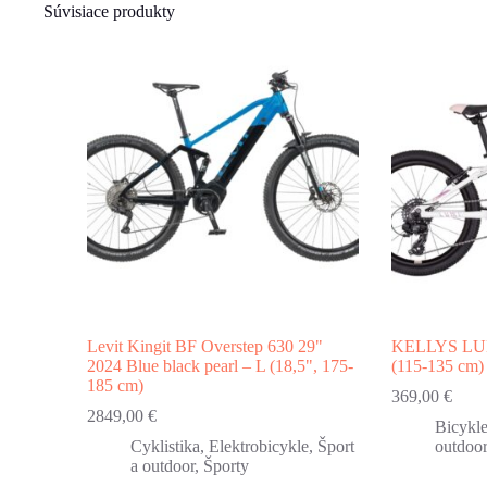
Súvisiace produkty
Levit Kingit BF Overstep 630 29"
KELLYS LUMI
2024 Blue black pearl – L (18,5", 175-
(115-135 cm)
185 cm)
369,00
€
2849,00
€
Bicykl
Cyklistika
,
Elektrobicykle
,
Šport
outdoor
a outdoor
,
Športy