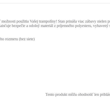
 možnosti použitia Vašej trampolíny! Stan prináša viac zábavy nielen pre 
isťuje bezpečie a odolný materiál z príjemného polyesteru, vybavený s
o rozmeru (bez siete)
Tento produkt môžu ohodnotiť len prihlásen