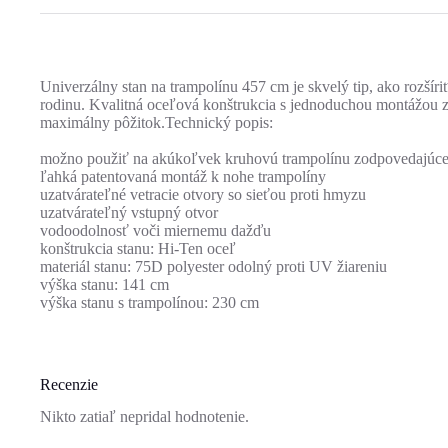
Univerzálny stan na trampolínu 457 cm je skvelý tip, ako rozšíriť
rodinu. Kvalitná oceľová konštrukcia s jednoduchou montážou za
maximálny pôžitok.Technický popis:
možno použiť na akúkoľvek kruhovú trampolínu zodpovedajúceh
ľahká patentovaná montáž k nohe trampolíny
uzatvárateľné vetracie otvory so sieťou proti hmyzu
uzatvárateľný vstupný otvor
vodoodolnosť voči miernemu dažďu
konštrukcia stanu: Hi-Ten oceľ
materiál stanu: 75D polyester odolný proti UV žiareniu
výška stanu: 141 cm
výška stanu s trampolínou: 230 cm
Recenzie
Nikto zatiaľ nepridal hodnotenie.