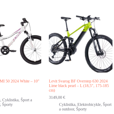
 50 2024 White – 10"
Levit Svarog BF Overstep 630 2024
Lime black pearl – L (18,5", 175-185
cm)
3149,00
€
e
,
Cyklistika
,
Šport a
,
Športy
Cyklistika
,
Elektrobicykle
,
Šport
a outdoor
,
Športy