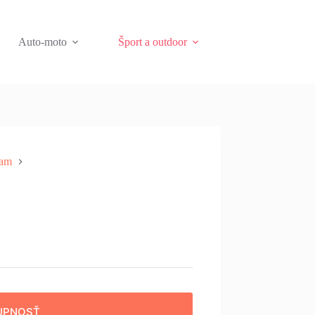
Auto-moto
Šport a outdoor
nam
UPNOSŤ