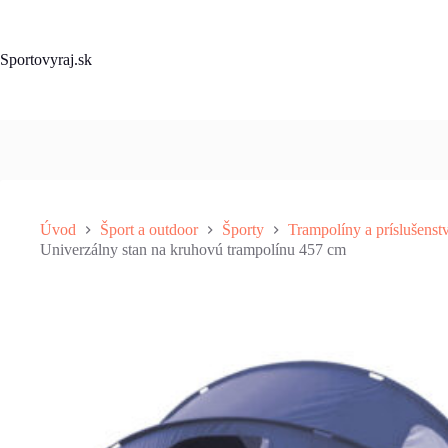
Skip
to
content
Sportovyraj.sk
Úvod
Šport a outdoor
Športy
Trampolíny a príslušenst
Univerzálny stan na kruhovú trampolínu 457 cm