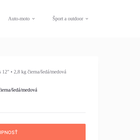
Auto-moto
Šport a outdoor
 12" • 2,8 kg čierna/šedá/medová
čierna/šedá/medová
UPNOSŤ