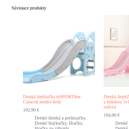
Súvisiace produkty
Detská šmýkaľka inSPORTline
Detská šmykľ
Caracoli modro-šedá
a bránkou 5v
ružová
102,90
€
184,90
€
Detské ihriská a preliezačky
,
Detské šmýkačky
,
Hračky
,
Detské 
Hračky na záhradu
Detské