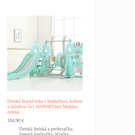
Detská šmykľavka s hojdačkou, košom
a bránkou 5v1 inSPORTline Multino
zelená
184,90
€
Detské ihriská a preliezačky
,
Detské šmýkačky
,
Hračky
,