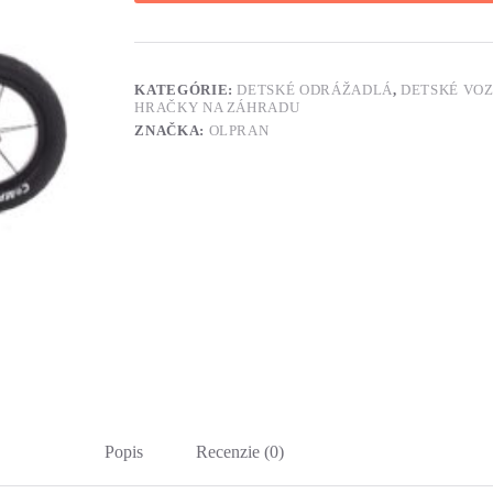
KATEGÓRIE:
DETSKÉ ODRÁŽADLÁ
,
DETSKÉ VOZ
HRAČKY NA ZÁHRADU
ZNAČKA:
OLPRAN
Popis
Recenzie (0)