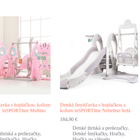
avka s hojdačkou, košom
Detská šmykľavka s hojdačkou a
1 inSPORTline Multino
košom inSPORTline Nebelino šedá
184,90
€
Detské ihriská a preliezačky
,
ihriská a preliezačky
,
Detské šmýkačky
,
Hračky
,
 šmýkačky
,
Hračky
,
Hračky na záhradu