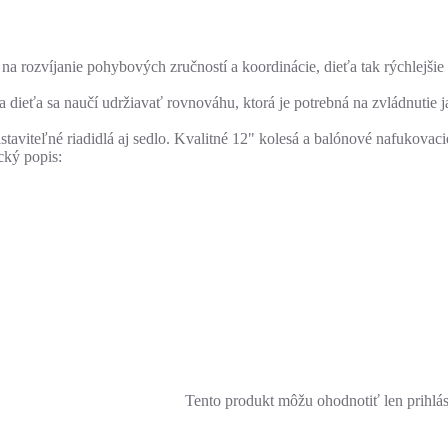
a rozvíjanie pohybových zručností a koordinácie, dieťa tak rýchlejšie
dieťa sa naučí udržiavať rovnováhu, ktorá je potrebná na zvládnutie j
viteľné riadidlá aj sedlo. Kvalitné 12" kolesá a balónové nafukovacie
cký popis:
Tento produkt môžu ohodnotiť len prihlásen