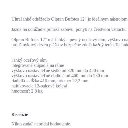
Ultraľahké odrážadlo Olpran Bufotes 12" je ideálnym nástrojom n
Jazda na odrážadle prináša zábavu, pohyb na čerstvom vzduchu a 
Olpran Bufotes 12" má ľahký a pevný oceľový rám, výškovo nasta
protišmykový dezén plášťov bezpečne zdolá každý terén.Techni
ľahký oceľový rám
integrované stúpadlá na ráme
výškovo nastaviteľné sedlo od 320 mm do 420 mm
výškovo nastaviteľné riadidlá od 460 mm do 530 mm
riadidlá – dĺžka 410 mm, priemer 22,2 mm
nafukovacie 12-palcové kolesá
hmotnosť: 2,8 kg
Recenzie
Nikto zatiaľ nepridal hodnotenie.