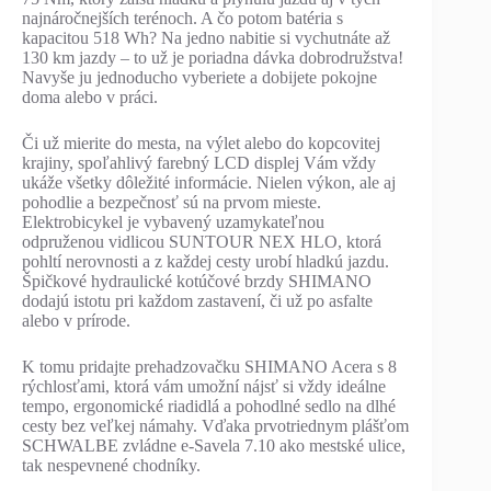
najnáročnejších terénoch. A čo potom batéria s
kapacitou 518 Wh? Na jedno nabitie si vychutnáte až
130 km jazdy – to už je poriadna dávka dobrodružstva!
Navyše ju jednoducho vyberiete a dobijete pokojne
doma alebo v práci.
Či už mierite do mesta, na výlet alebo do kopcovitej
krajiny, spoľahlivý farebný LCD displej Vám vždy
ukáže všetky dôležité informácie. Nielen výkon, ale aj
pohodlie a bezpečnosť sú na prvom mieste.
Elektrobicykel je vybavený uzamykateľnou
odpruženou vidlicou SUNTOUR NEX HLO, ktorá
pohltí nerovnosti a z každej cesty urobí hladkú jazdu.
Špičkové hydraulické kotúčové brzdy SHIMANO
dodajú istotu pri každom zastavení, či už po asfalte
alebo v prírode.
K tomu pridajte prehadzovačku SHIMANO Acera s 8
rýchlosťami, ktorá vám umožní nájsť si vždy ideálne
tempo, ergonomické riadidlá a pohodlné sedlo na dlhé
cesty bez veľkej námahy. Vďaka prvotriednym plášťom
SCHWALBE zvládne e-Savela 7.10 ako mestské ulice,
tak nespevnené chodníky.