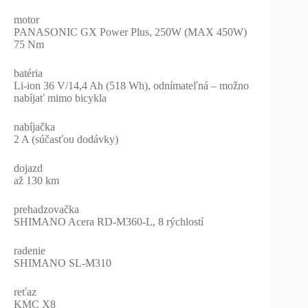
motor
PANASONIC GX Power Plus, 250W (MAX 450W)
75 Nm
batéria
Li-ion 36 V/14,4 Ah (518 Wh), odnímateľná – možno
nabíjať mimo bicykla
nabíjačka
2 A (súčasťou dodávky)
dojazd
až 130 km
prehadzovačka
SHIMANO Acera RD-M360-L, 8 rýchlostí
radenie
SHIMANO SL-M310
reťaz
KMC X8