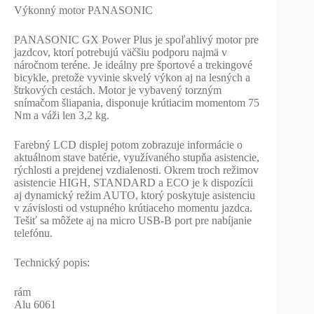
Výkonný motor PANASONIC
PANASONIC GX Power Plus je spoľahlivý motor pre
jazdcov, ktorí potrebujú väčšiu podporu najmä v
náročnom teréne. Je ideálny pre športové a trekingové
bicykle, pretože vyvinie skvelý výkon aj na lesných a
štrkových cestách. Motor je vybavený torzným
snímačom šliapania, disponuje krútiacim momentom 75
Nm a váži len 3,2 kg.
Farebný LCD displej potom zobrazuje informácie o
aktuálnom stave batérie, využívaného stupňa asistencie,
rýchlosti a prejdenej vzdialenosti. Okrem troch režimov
asistencie HIGH, STANDARD a ECO je k dispozícii
aj dynamický režim AUTO, ktorý poskytuje asistenciu
v závislosti od vstupného krútiaceho momentu jazdca.
Tešiť sa môžete aj na micro USB-B port pre nabíjanie
telefónu.
Technický popis:
rám
Alu 6061