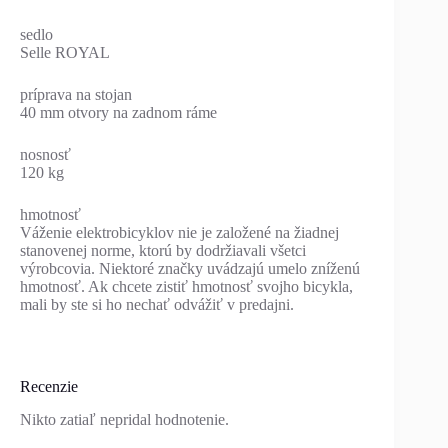
sedlo
Selle ROYAL
príprava na stojan
40 mm otvory na zadnom ráme
nosnosť
120 kg
hmotnosť
Váženie elektrobicyklov nie je založené na žiadnej
stanovenej norme, ktorú by dodržiavali všetci
výrobcovia. Niektoré značky uvádzajú umelo zníženú
hmotnosť. Ak chcete zistiť hmotnosť svojho bicykla,
mali by ste si ho nechať odvážiť v predajni.
Recenzie
Nikto zatiaľ nepridal hodnotenie.