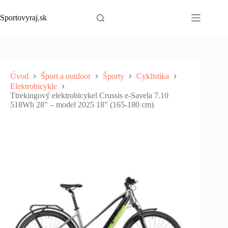
Skip
to
Sportovyraj.sk
content
Úvod
Šport a outdoor
Športy
Cyklistika
Elektrobicykle
Ttrekingový elektrobicykel Crussis e-Savela 7.10
518Wh 28" – model 2025 18" (165-180 cm)