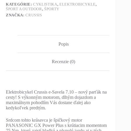
KATEGÓRIE:
CYKLISTIKA
,
ELEKTROBICYKLE
,
ŠPORT A OUTDOOR
,
ŠPORTY
ZNAČKA:
CRUSSIS
Popis
Recenzie (0)
Elektrobicykel Crussis e-Savela 7.10 – nový parťák na
cesty! S výkonným motorom, dlhým dojazdom a
maximálnym pohodlím Vás dostane ďalej ako
kedykoľvek predtým.
Srdcom tohto krásavca je špičkový motor
PANASONIC GX Power Plus s krútiacim momentom
75 Nm, ktorý zaistí hladkú a plynulú jazdu aj v tých