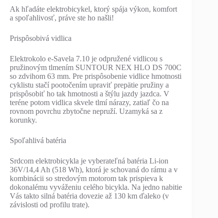
Ak hľadáte elektrobicykel, ktorý spája výkon, komfort
a spoľahlivosť, práve ste ho našli!
Prispôsobivá vidlica
Elektrokolo e-Savela 7.10 je odpružené vidlicou s
pružinovým tlmením SUNTOUR NEX HLO DS 700C
so zdvihom 63 mm. Pre prispôsobenie vidlice hmotnosti
cyklistu stačí pootočením upraviť prepätie pružiny a
prispôsobiť ho tak hmotnosti a štýlu jazdy jazdca. V
teréne potom vidlica skvele tlmí nárazy, zatiaľ čo na
rovnom povrchu zbytočne nepruží. Uzamyká sa z
korunky.
Spoľahlivá batéria
Srdcom elektrobicykla je vyberateľná batéria Li-ion
36V/14,4 Ah (518 Wh), ktorá je schovaná do rámu a v
kombinácii so stredovým motorom tak prispieva k
dokonalému vyváženiu celého bicykla. Na jedno nabitie
Vás takto silná batéria dovezie až 130 km ďaleko (v
závislosti od profilu trate).