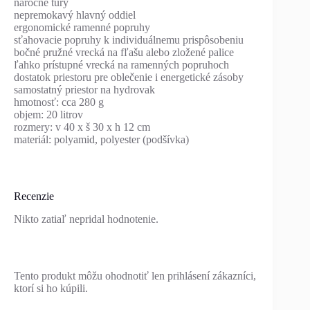
náročné túry
nepremokavý hlavný oddiel
ergonomické ramenné popruhy
sťahovacie popruhy k individuálnemu prispôsobeniu
bočné pružné vrecká na fľašu alebo zložené palice
ľahko prístupné vrecká na ramenných popruhoch
dostatok priestoru pre oblečenie i energetické zásoby
samostatný priestor na hydrovak
hmotnosť: cca 280 g
objem: 20 litrov
rozmery: v 40 x š 30 x h 12 cm
materiál: polyamid, polyester (podšívka)
Recenzie
Nikto zatiaľ nepridal hodnotenie.
Tento produkt môžu ohodnotiť len prihlásení zákazníci,
ktorí si ho kúpili.