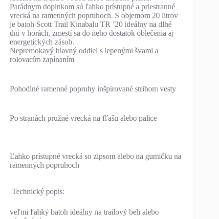
Parádnym doplnkom sú ľahko prístupné a priestranné
vrecká na ramenných popruhoch. S objemom 20 litrov
je batoh Scott Trail Kinabalu TR ’20 ideálny na dlhé
dni v horách, zmestí sa do neho dostatok oblečenia aj
energetických zásob.
Nepremokavý hlavný oddiel s lepenými švami a
rolovacím zapínaním
Pohodlné ramenné popruhy inšpirované strihom vesty
Po stranách pružné vrecká na fľašu alebo palice
Ľahko prístupné vrecká so zipsom alebo na gumičku na
ramenných popruhoch
Technický popis:
veľmi ľahký batoh ideálny na trailový beh alebo