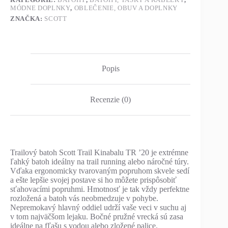
MÓDNE DOPLNKY
,
OBLEČENIE, OBUV A DOPLNKY
ZNAČKA:
SCOTT
Popis
Recenzie (0)
Trailový batoh Scott Trail Kinabalu TR ’20 je extrémne
ľahký batoh ideálny na trail running alebo náročné túry.
Vďaka ergonomicky tvarovaným popruhom skvele sedí
a ešte lepšie svojej postave si ho môžete prispôsobiť
sťahovacími popruhmi. Hmotnosť je tak vždy perfektne
rozložená a batoh vás neobmedzuje v pohybe.
Nepremokavý hlavný oddiel udrží vaše veci v suchu aj
v tom najväčšom lejaku. Bočné pružné vrecká sú zasa
ideálne na fľašu s vodou alebo zložené palice.