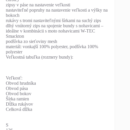
zipsy v páse na nastavenie veľkosti
nastaviteľné popruhy na nastavenie veľkosti a výšky na
bokoch
rukávy s tromi nastaviteľnými šírkami na suchý zips
dlhý vnútorný zips na spojenie bundy s nohavicami –
ideálne v kombinácii s moto nohavicami W-TEC
Smackton
podšívka zo sieťoviny mesh
materiál: vonkajší 100% polyester, podšívka 100%
polyester
Veľkostná tabuľka (rozmery bundy):
Veľkosť:
Obvod hrudníka
Obvod pása
Obvod bokov
Šírka ramien
Dĺžka rukávov
Celková dĺžka
S