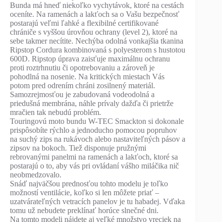
Bunda má hneď niekoľko vychytávok, ktoré na cestách
oceníte. Na ramenách a lakťoch sa o Vašu bezpečnosť
postarajú veľmi ľahké a flexibilné certifikované
chrániče s vyššou úrovňou ochrany (level 2), ktoré na
sebe takmer necítite. Nechýba odolná vonkajšia tkanina
Ripstop Cordura kombinovaná s polyesterom s hustotou
600D. Ripstop úprava zaisťuje maximálnu ochranu
proti roztrhnutiu či opotrebovaniu a zároveň je
pohodlná na nosenie. Na kritických miestach Vás
potom pred odrením chráni zosilnený materiál.
Samozrejmosťou je zabudovaná vodeodolná a
priedušná membrána, náhle prívaly dažďa či prietrže
mračien tak nebudú problém.
Touringovú moto bundu W-TEC Smackton si dokonale
prispôsobíte rýchlo a jednoducho pomocou popruhov
na suchý zips na rukávoch alebo nastaviteľných pásov a
zipsov na bokoch. Tiež disponuje pružnými
rebrovanými panelmi na ramenách a lakťoch, ktoré sa
postarajú o to, aby vás pri ovládaní vášho miláčika nič
neobmedzovalo.
Snáď najväčšou prednosťou tohto modelu je toľko
možností ventilácie, koľko si len môžete priať –
uzatvárateľných vetracích panelov je tu habadej. Vďaka
tomu už nebudete preklínať horúce slnečné dni.
Na tomto modeli nájdete aj veľké množstvo vreciek na