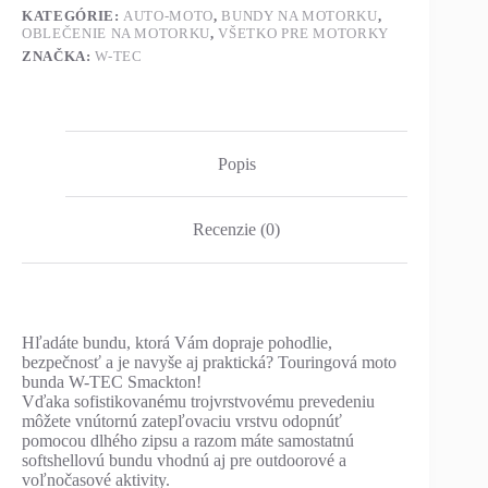
KATEGÓRIE:
AUTO-MOTO
,
BUNDY NA MOTORKU
,
OBLEČENIE NA MOTORKU
,
VŠETKO PRE MOTORKY
ZNAČKA:
W-TEC
Popis
Recenzie (0)
Hľadáte bundu, ktorá Vám dopraje pohodlie,
bezpečnosť a je navyše aj praktická? Touringová moto
bunda W-TEC Smackton!
Vďaka sofistikovanému trojvrstvovému prevedeniu
môžete vnútornú zatepľovaciu vrstvu odopnúť
pomocou dlhého zipsu a razom máte samostatnú
softshellovú bundu vhodnú aj pre outdoorové a
voľnočasové aktivity.