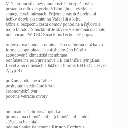
Vaše drobnosti a nevyhnutnosti. O bezpečnosť sa
postarajú reflexné prvky Visionight na všetkých
strategických miestach. Príjemne vás tiež prekvapí
hebký dotyk aksamitu na Vašej šiji a krku.
Užite si bezpečnú cestu domov pohodlne a štýlovo s
moto bundou Smackton! Je skvelá v kombinácii s moto
nohavicami W-TEC Smackton.Technický popis:
trojvrstvová bunda – odnímateľná vnútorná vložka vo
forme celoprepínacích softshellových búnd +
zabudovaná klimatická membrána
odnímateľné polyuretánové CE chrániče FlyingBats
Level 2 na ramenách a lakťoch (norma EN1621-1 level
2, typ B)
pružné, poddajné a ľahké
poskytuje maximálne krytie
ergonomický tvar
početné vetracie otvory
odnímateľná chrbtová opierka
príprava na chránič chrbta (chránič chrbta nie je
súčasťou balenia)
odolná vonkajšia tkanina Ripstop Cordura s