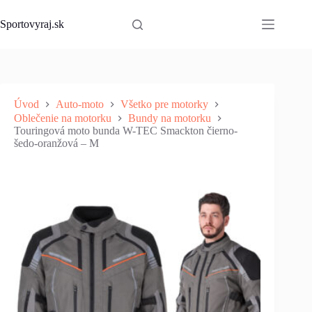
Skip
to
Sportovyraj.sk
content
Úvod
Auto-moto
Všetko pre motorky
Oblečenie na motorku
Bundy na motorku
Touringová moto bunda W-TEC Smackton čierno-
šedo-oranžová – M