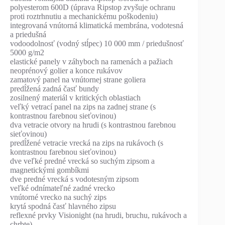
polyesterom 600D (úprava Ripstop zvyšuje ochranu
proti roztrhnutiu a mechanickému poškodeniu)
integrovaná vnútorná klimatická membrána, vodotesná
a priedušná
vodoodolnosť (vodný stĺpec) 10 000 mm / priedušnosť
5000 g/m2
elastické panely v záhyboch na ramenách a pažiach
neoprénový golier a konce rukávov
zamatový panel na vnútornej strane goliera
predĺžená zadná časť bundy
zosilnený materiál v kritických oblastiach
veľký vetrací panel na zips na zadnej strane (s
kontrastnou farebnou sieťovinou)
dva vetracie otvory na hrudi (s kontrastnou farebnou
sieťovinou)
predĺžené vetracie vrecká na zips na rukávoch (s
kontrastnou farebnou sieťovinou)
dve veľké predné vrecká so suchým zipsom a
magnetickými gombíkmi
dve predné vrecká s vodotesným zipsom
veľké odnímateľné zadné vrecko
vnútorné vrecko na suchý zips
krytá spodná časť hlavného zipsu
reflexné prvky Visionight (na hrudi, bruchu, rukávoch a
chrbte)