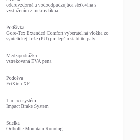
oderuvzdorná a vodoodpudzujúca sieťovina s
vystužením z mikrovlákna
Podšívka
Gore-Tex Extended Comfort vyberateľná vložka zo
syntetickej kože (PU) pre lepšiu stabilitu päty
Medzipodrážka
vstrekovaná EVA pena
Podošva
FriXion XF
Tlmiaci systém
Impact Brake System
Stielka
Ortholite Mountain Running