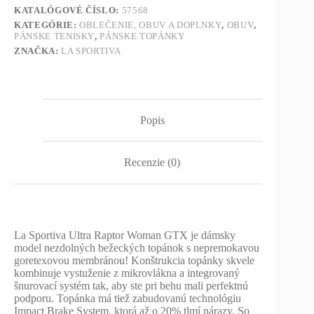
KATALÓGOVÉ ČÍSLO:
57568
KATEGÓRIE:
OBLEČENIE, OBUV A DOPLNKY
,
OBUV
,
PÁNSKE TENISKY
,
PÁNSKE TOPÁNKY
ZNAČKA:
LA SPORTIVA
Popis
Recenzie (0)
La Sportiva Ultra Raptor Woman GTX je dámsky
model nezdolných bežeckých topánok s nepremokavou
goretexovou membránou! Konštrukcia topánky skvele
kombinuje vystuženie z mikrovlákna a integrovaný
šnurovací systém tak, aby ste pri behu mali perfektnú
podporu. Topánka má tiež zabudovanú technológiu
Impact Brake System, ktorá až o 20% tlmí nárazy. So