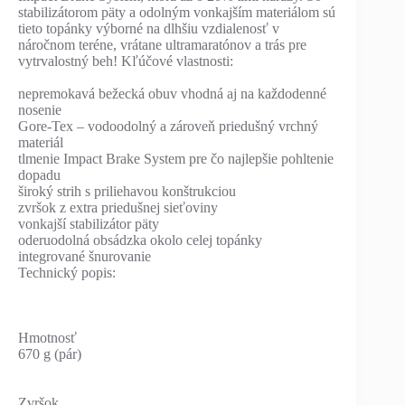
stabilizátorom päty a odolným vonkajším materiálom sú
tieto topánky výborné na dlhšiu vzdialenosť v
náročnom teréne, vrátane ultramaratónov a trás pre
vytrvalostný beh! Kľúčové vlastnosti:
nepremokavá bežecká obuv vhodná aj na každodenné
nosenie
Gore-Tex – vodoodolný a zároveň priedušný vrchný
materiál
tlmenie Impact Brake System pre čo najlepšie pohltenie
dopadu
široký strih s priliehavou konštrukciou
zvršok z extra priedušnej sieťoviny
vonkajší stabilizátor päty
oderuodolná obsádzka okolo celej topánky
integrované šnurovanie
Technický popis:
Hmotnosť
670 g (pár)
Zvršok