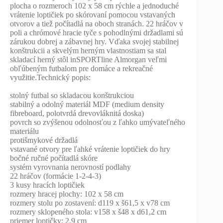
plocha o rozmeroch 102 x 58 cm rýchle a jednoduché
vrátenie loptičiek po skórovaní pomocou vstavaných
otvorov a tiež počítadlá na oboch stranách. 22 hráčov v
poli a chrómové hracie tyče s pohodlnými držadlami sú
zárukou dobrej a zábavnej hry. Vďaka svojej stabilnej
konštrukcii a skvelým herným vlastnostiam sa stal
skladací herný stôl inSPORTline Almorgan veľmi
obľúbeným futbalom pre domáce a rekreačné
využitie.Technický popis:
stolný futbal so skladacou konštrukciou
stabilný a odolný materiál MDF (medium density
fibreboard, polotvrdá drevovláknitá doska)
povrch so zvýšenou odolnosťou z ľahko umývateľného
materiálu
protišmykové držadlá
vstavané otvory pre ľahké vrátenie loptičiek do hry
bočné ručné počítadlá skóre
systém vyrovnania nerovností podlahy
22 hráčov (formácie 1-2-4-3)
3 kusy hracích loptičiek
rozmery hracej plochy: 102 x 58 cm
rozmery stolu po zostavení: d119 x š61,5 x v78 cm
rozmery sklopeného stola: v158 x š48 x d61,2 cm
priemer loptičky: 2,9 cm