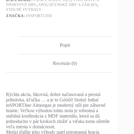
ŠPORTOVÉ HRY
,
SPOLOČENSKÉ HRY A ZÁBAVA
,
STOLNÉ FUTBALY
ZNAČKA:
INSPORTLINE
Popis
Recenzie (0)
Rýchla akcia, šikovná, dobre načasovaná a presná
prihrávka, kľučka … a je to Góóól! Stolný futbal
inSPORTline Almorgan je moderný stôl pre zábavné
hranie. Veľkou výhodou tohto stola je robustná a
stabilná konštrukcia z MDF materiálu, ktorá sa dá
jednoducho v pár krokoch zložiť a vďaka tomu ušetríte
veľa miesta v domácnosti.
Medzi ďalšie jeho výhody patrí priestranná hracia