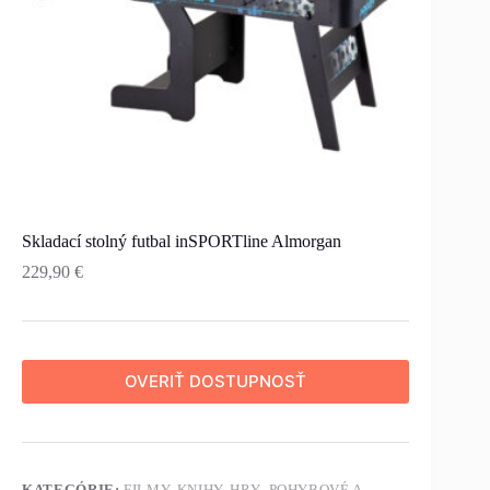
Skladací stolný futbal inSPORTline Almorgan
229,90
€
OVERIŤ DOSTUPNOSŤ
KATEGÓRIE:
FILMY, KNIHY, HRY
,
POHYBOVÉ A