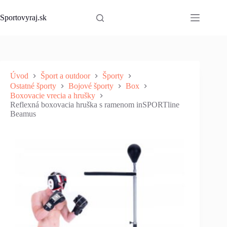
Skip
to
Sportovyraj.sk
content
Úvod
Šport a outdoor
Športy
Ostatné športy
Bojové športy
Box
Boxovacie vrecia a hrušky
Reflexná boxovacia hruška s ramenom inSPORTline
Beamus