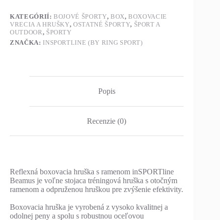
KATEGÓRIÍ:
BOJOVÉ ŠPORTY
,
BOX
,
BOXOVACIE
VRECIA A HRUŠKY
,
OSTATNÉ ŠPORTY
,
ŠPORT A
OUTDOOR
,
ŠPORTY
ZNAČKA:
INSPORTLINE (BY RING SPORT)
Popis
Recenzie (0)
Reflexná boxovacia hruška s ramenom inSPORTline
Beamus je voľne stojaca tréningová hruška s otočným
ramenom a odpruženou hruškou pre zvýšenie efektivity.
Boxovacia hruška je vyrobená z vysoko kvalitnej a
odolnej peny a spolu s robustnou oceľovou