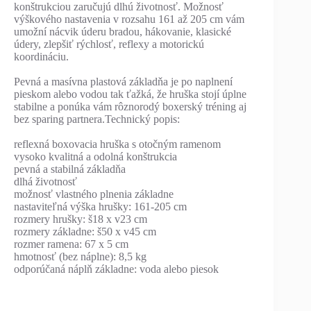
konštrukciou zaručujú dlhú životnosť. Možnosť
výškového nastavenia v rozsahu 161 až 205 cm vám
umožní nácvik úderu bradou, hákovanie, klasické
údery, zlepšiť rýchlosť, reflexy a motorickú
koordináciu.
Pevná a masívna plastová základňa je po naplnení
pieskom alebo vodou tak ťažká, že hruška stojí úplne
stabilne a ponúka vám rôznorodý boxerský tréning aj
bez sparing partnera.Technický popis:
reflexná boxovacia hruška s otočným ramenom
vysoko kvalitná a odolná konštrukcia
pevná a stabilná základňa
dlhá životnosť
možnosť vlastného plnenia základne
nastaviteľná výška hrušky: 161-205 cm
rozmery hrušky: š18 x v23 cm
rozmery základne: š50 x v45 cm
rozmer ramena: 67 x 5 cm
hmotnosť (bez náplne): 8,5 kg
odporúčaná náplň základne: voda alebo piesok