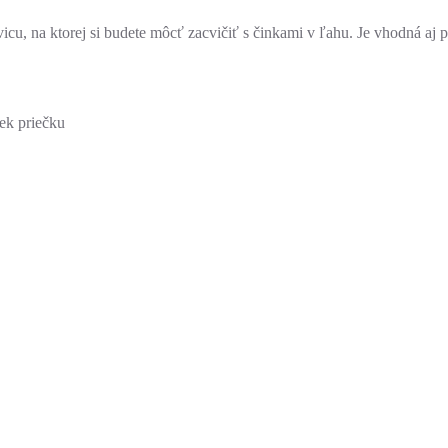
cu, na ktorej si budete môcť zacvičiť s činkami v ľahu. Je vhodná aj pr
ek priečku