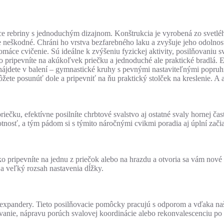
e rebriny s jednoduchým dizajnom. Konštrukcia je vyrobená zo svetlé
e neškodné. Chráni ho vrstva bezfarebného laku a zvyšuje jeho odolnos
máce cvičenie. Sú ideálne k zvýšeniu fyzickej aktivity, posilňovaniu s
pripevníte na akúkoľvek priečku a jednoduché ale praktické bradlá. Efe
oré nájdete v balení – gymnastické kruhy s pevnými nastaviteľnými popr
te posunúť dole a pripevniť na ňu praktický stolček na kreslenie. A a
ečku, efektívne posilníte chrbtové svalstvo aj ostatné svaly hornej čas
nosť, a tým pádom si s týmito náročnými cvikmi poradia aj úplní zači
ripevníte na jednu z priečok alebo na hrazdu a otvoria sa vám nové m
 veľký rozsah nastavenia dĺžky.
 expandery. Tieto posilňovacie pomôcky pracujú s odporom a vďaka naš
nie, nápravu porúch svalovej koordinácie alebo rekonvalescenciu po 