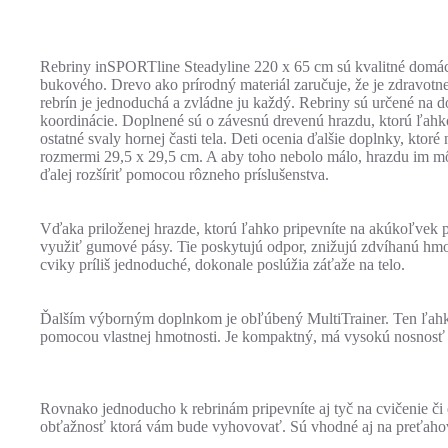
Rebriny inSPORTline Steadyline 220 x 65 cm sú kvalitné domác
bukového. Drevo ako prírodný materiál zaručuje, že je zdravotn
rebrín je jednoduchá a zvládne ju každý. Rebriny sú určené na do
koordinácie. Doplnené sú o závesnú drevenú hrazdu, ktorú ľahko 
ostatné svaly hornej časti tela. Deti ocenia ďalšie doplnky, kt
rozmermi 29,5 x 29,5 cm. A aby toho nebolo málo, hrazdu im môže
ďalej rozšíriť pomocou rôzneho príslušenstva.
Vďaka priloženej hrazde, ktorú ľahko pripevníte na akúkoľvek pri
využiť gumové pásy. Tie poskytujú odpor, znižujú zdvíhanú hmot
cviky príliš jednoduché, dokonale poslúžia záťaže na telo.
Ďalším výborným doplnkom je obľúbený MultiTrainer. Ten ľahko p
pomocou vlastnej hmotnosti. Je kompaktný, má vysokú nosnosť a
Rovnako jednoducho k rebrinám pripevníte aj tyč na cvičenie či
obťažnosť ktorá vám bude vyhovovať. Sú vhodné aj na preťahova