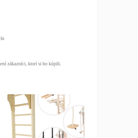
rín
í zákazníci, ktorí si ho kúpili.