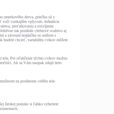
ho smrekového dreva, priečku sú z
ť voči vonkajším vplyvom. Inštalácia
valstva, preťahovaniu a rozvíjaniu
ktívne tak posilníte chrbtové svalstvo aj
uhmi a závesnú hojdačku so sedlom s
k budete chcieť, variabilitu cvikov môžete
ti tela. Pre uľahčenie týchto cvikov možno
atočníci. Ak sa Vám naopak zdajú tieto
ožnosti na posilnenie celého tela
ej širokej ponuke si ľahko vyberiete
zraneniach.