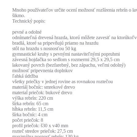
Mnoho používateľov určite ocení možnosť rozšírenia rebrín o lavi
šikmo.
Technický popis:
pevné a odolné
odnímateľná drevená hrazda, ktorú môžete zavesiť na ktorúkoľv
bradlá, ktoré sa pripevňujú priamo na hrazdu
stôl na hrazdu s nosnosťou 50 kg
gymnastické kruhy s pevnými nastaviteľnými popruhmi
závesná hojdačka so sedlom s rozmermi 29,5 x 29,5 cm
lakovaný povrch (bezfarebný, bez zápachu, veľmi odolný)
možnosť pripevnenia doplnkov
ľahká údržba
všetky priečky v jednej rovine as rovnakou roztečou
materiál bočníc: smrekové drevo
materiaĺ priečok: bukové drevo
výška rebrín: 220 cm
šírka rebrín: 65 cm
hĺbka rebrín: 11,5 cm
šírka bočníc: 4 cm
počet priečok: 8
profil priečok: š30 x v40 mm
rozteč stredov priečok: 27,5 cm
maximálna nosnosť rebrín: 130 kg