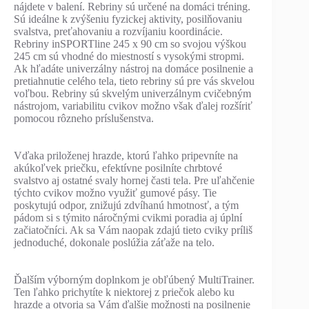
nájdete v balení. Rebriny sú určené na domáci tréning.
Sú ideálne k zvýšeniu fyzickej aktivity, posilňovaniu
svalstva, preťahovaniu a rozvíjaniu koordinácie.
Rebriny inSPORTline 245 x 90 cm so svojou výškou
245 cm sú vhodné do miestností s vysokými stropmi.
Ak hľadáte univerzálny nástroj na domáce posilnenie a
pretiahnutie celého tela, tieto rebriny sú pre vás skvelou
voľbou. Rebriny sú skvelým univerzálnym cvičebným
nástrojom, variabilitu cvikov možno však ďalej rozšíriť
pomocou rôzneho príslušenstva.
Vďaka priloženej hrazde, ktorú ľahko pripevníte na
akúkoľvek priečku, efektívne posilníte chrbtové
svalstvo aj ostatné svaly hornej časti tela. Pre uľahčenie
týchto cvikov možno využiť gumové pásy. Tie
poskytujú odpor, znižujú zdvíhanú hmotnosť, a tým
pádom si s týmito náročnými cvikmi poradia aj úplní
začiatočníci. Ak sa Vám naopak zdajú tieto cviky príliš
jednoduché, dokonale poslúžia záťaže na telo.
Ďalším výborným doplnkom je obľúbený MultiTrainer.
Ten ľahko prichytíte k niektorej z priečok alebo ku
hrazde a otvoria sa Vám ďalšie možnosti na posilnenie