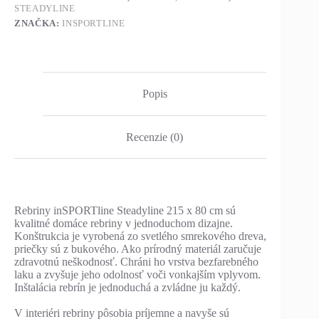
STEADYLINE
ZNAČKA:
INSPORTLINE
Popis
Recenzie (0)
Rebriny inSPORTline Steadyline 215 x 80 cm sú
kvalitné domáce rebriny v jednoduchom dizajne.
Konštrukcia je vyrobená zo svetlého smrekového dreva,
priečky sú z bukového. Ako prírodný materiál zaručuje
zdravotnú neškodnosť. Chráni ho vrstva bezfarebného
laku a zvyšuje jeho odolnosť voči vonkajším vplyvom.
Inštalácia rebrín je jednoduchá a zvládne ju každý.
V interiéri rebriny pôsobia príjemne a navyše sú