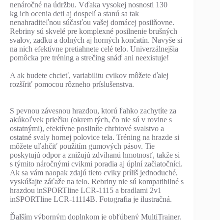
nenáročné na údržbu. Vďaka vysokej nosnosti 130
kg ich ocenia deti aj dospelí a stanú sa tak
nenahraditeľnou súčasťou vašej domácej posilňovne.
Rebriny sú skvelé pre komplexné posilnenie brušných
svalov, zadku a dolných aj horných končatín. Navyše si
na nich efektívne pretiahnete celé telo. Univerzálnejšia
pomôcka pre tréning a strečing snáď ani neexistuje!
A ak budete chcieť, variabilitu cvikov môžete ďalej
rozšíriť pomocou rôzneho príslušenstva.
S pevnou závesnou hrazdou, ktorú ľahko zachytíte za
akúkoľvek priečku (okrem tých, čo nie sú v rovine s
ostatnými), efektívne posilníte chrbtové svalstvo a
ostatné svaly hornej polovice tela. Tréning na hrazde si
môžete uľahčiť použitím gumových pásov. Tie
poskytujú odpor a znižujú zdvíhanú hmotnosť, takže si
s týmito náročnými cvikmi poradia aj úplní začiatočníci.
Ak sa vám naopak zdajú tieto cviky príliš jednoduché,
vyskúšajte záťaže na telo. Rebriny nie sú kompatibilné s
hrazdou inSPORTline LCR-1115 a bradlami 2v1
inSPORTline LCR-11114B. Fotografia je ilustračná.
Ďalším výborným doplnkom je obľúbený MultiTrainer.