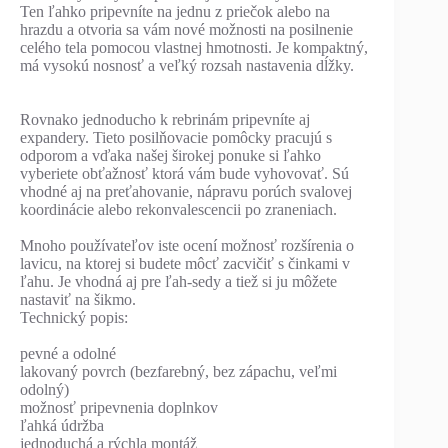
Ten ľahko pripevníte na jednu z priečok alebo na
hrazdu a otvoria sa vám nové možnosti na posilnenie
celého tela pomocou vlastnej hmotnosti. Je kompaktný,
má vysokú nosnosť a veľký rozsah nastavenia dĺžky.
Rovnako jednoducho k rebrinám pripevníte aj
expandery. Tieto posilňovacie pomôcky pracujú s
odporom a vďaka našej širokej ponuke si ľahko
vyberiete obťažnosť ktorá vám bude vyhovovať. Sú
vhodné aj na preťahovanie, nápravu porúch svalovej
koordinácie alebo rekonvalescencii po zraneniach.
Mnoho používateľov iste ocení možnosť rozšírenia o
lavicu, na ktorej si budete môcť zacvičiť s činkami v
ľahu. Je vhodná aj pre ľah-sedy a tiež si ju môžete
nastaviť na šikmo.
Technický popis:
pevné a odolné
lakovaný povrch (bezfarebný, bez zápachu, veľmi
odolný)
možnosť pripevnenia doplnkov
ľahká údržba
jednoduchá a rýchla montáž