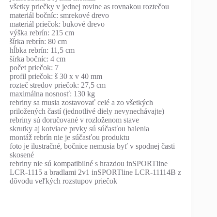
všetky priečky v jednej rovine as rovnakou roztečou
materiál bočníc: smrekové drevo
materiál priečok: bukové drevo
výška rebrín: 215 cm
šírka rebrín: 80 cm
hĺbka rebrín: 11,5 cm
šírka bočníc: 4 cm
počet priečok: 7
profil priečok: š 30 x v 40 mm
rozteč stredov priečok: 27,5 cm
maximálna nosnosť: 130 kg
rebriny sa musia zostavovať celé a zo všetkých
priložených častí (jednotlivé diely nevynechávajte)
rebriny sú doručované v rozloženom stave
skrutky aj kotviace prvky sú súčasťou balenia
montáž rebrín nie je súčasťou produktu
foto je ilustračné, bočnice nemusia byť v spodnej časti
skosené
rebriny nie sú kompatibilné s hrazdou inSPORTline
LCR-1115 a bradlami 2v1 inSPORTline LCR-11114B z
dôvodu veľkých rozstupov priečok