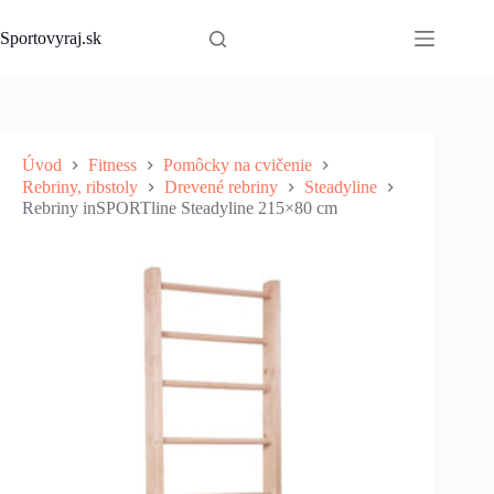
Skip
to
Sportovyraj.sk
content
Úvod
Fitness
Pomôcky na cvičenie
Rebriny, ribstoly
Drevené rebriny
Steadyline
Rebriny inSPORTline Steadyline 215×80 cm