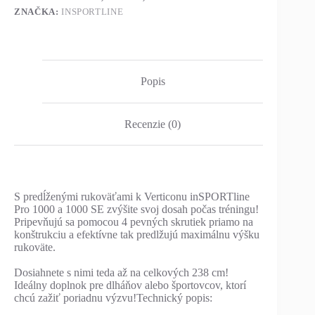
ZNAČKA:
INSPORTLINE
Popis
Recenzie (0)
S predĺženými rukoväťami k Verticonu inSPORTline
Pro 1000 a 1000 SE zvýšite svoj dosah počas tréningu!
Pripevňujú sa pomocou 4 pevných skrutiek priamo na
konštrukciu a efektívne tak predlžujú maximálnu výšku
rukoväte.
Dosiahnete s nimi teda až na celkových 238 cm!
Ideálny doplnok pre dlháňov alebo športovcov, ktorí
chcú zažiť poriadnu výzvu!Technický popis: