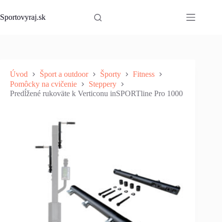
Skip
to
Sportovyraj.sk
content
Úvod
Šport a outdoor
Športy
Fitness
Pomôcky na cvičenie
Steppery
Predĺžené rukoväte k Verticonu inSPORTline Pro 1000