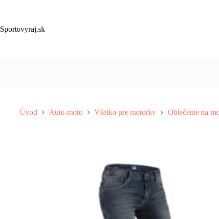
Skip
to
content
Sportovyraj.sk
Úvod
Auto-moto
Všetko pre motorky
Oblečenie na mo