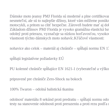
Dámske moto jeansy PMJ Florida sú moderné a plne certifikovan
nesmrteľní, ale sú to najlepšie džínsy, ktoré vám môžeme ponúk
motocykli, a pritom sa cítiť bezpečne. Zároveň budete mať aj dob
Základom džínsov PMJ Florida je vysoko gramážna elastická ba
odolný proti prierazu, vyznačuje sa nízkou horľavosťou, vysoko
vlastnosti týchto dámskych moto nohavíc.Kľúčové vlastnosti:
nohavice ako celok – materiál aj chrániče – spĺňajú normu E
spĺňajú legislatívne požiadavky EÚ
PU kolenné chrániče spĺňajúce EN 1621-1 (vyberateľné a výško
pripravené pre chrániče Zero-Shock na bokoch
100% Twaron – odolná balistická tkanina
odolnosť materiálu 8 sekúnd proti predratiu – spĺňajú normu odo
testy na stanovenie odolnosti proti prerazeniu a proti rezu pod