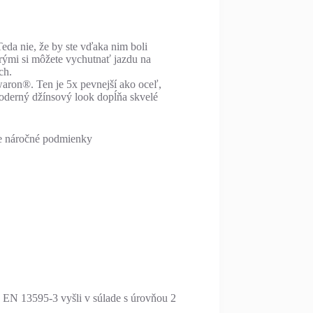
da nie, že by ste vďaka nim boli
orými si môžete vychutnať jazdu na
ch.
aron®. Ten je 5x pevnejší ako oceľ,
Moderný džínsový look dopĺňa skvelé
re náročné podmienky
ľa EN 13595-3 vyšli v súlade s úrovňou 2