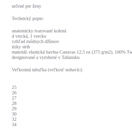
určené pre ženy
Technický popis:
anatomicky tvarované kolená
4 vrecká, 1 vrecko
vzhľad módnych džínsov
úzky strih
materiál: elastická bavlna Canavas 12,5 oz (375 g/m2), 100% 
designované a vyrobené v Taliansku
Veľkostná tabuľka (veľkosť nohavíc):
25
26
27
28
29
30
32
34