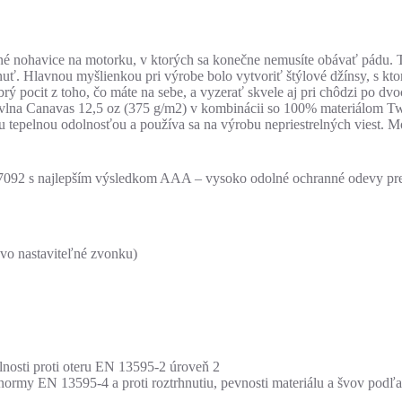
é nohavice na motorku, v ktorých sa konečne nemusíte obávať pádu. Te
nuť. Hlavnou myšlienkou pri výrobe bolo vytvoriť štýlové džínsy, s kt
rý pocit z toho, čo máte na sebe, a vyzerať skvele aj pri chôdzi po dvo
vlna Canavas 12,5 oz (375 g/m2) v kombinácii so 100% materiálom Tw
u tepelnou odolnosťou a používa sa na výrobu nepriestrelných viest. 
N 17092 s najlepším výsledkom AAA – vysoko odolné ochranné odevy p
vo nastaviteľné zvonku)
lnosti proti oteru EN 13595-2 úroveň 2
ľa normy EN 13595-4 a proti roztrhnutiu, pevnosti materiálu a švov pod