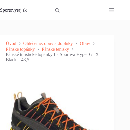
Skip
to
Sportovyraj.sk
content
Úvod
Oblečenie, obuv a doplnky
Obuv
Pánske topánky
Pánske tenisky
Pánské turistické topánky La Sportiva Hyper GTX
Black – 43,5