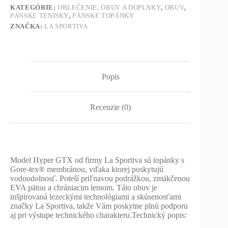
KATEGÓRIE:
OBLEČENIE, OBUV A DOPLNKY
,
OBUV
,
PÁNSKE TENISKY
,
PÁNSKE TOPÁNKY
ZNAČKA:
LA SPORTIVA
Popis
Recenzie (0)
Model Hyper GTX od firmy La Sportiva sú topánky s
Gore-tex® membránou, vďaka ktorej poskytujú
vodoodolnosť. Poteší priľnavou podrážkou, zmäkčenou
EVA pätou a chrániacim lemom. Táto obuv je
inšpirovaná lezeckými technológiami a skúsenosťami
značky La Sportiva, takže Vám poskytne plnú podporu
aj pri výstupe technického charakteru.Technický popis: