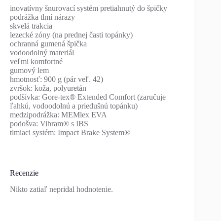
inovatívny šnurovací systém pretiahnutý do špičky
podrážka tlmí nárazy
skvelá trakcia
lezecké zóny (na prednej časti topánky)
ochranná gumená špička
vodoodolný materiál
veľmi komfortné
gumový lem
hmotnosť: 900 g (pár veľ. 42)
zvršok: koža, polyuretán
podšívka: Gore-tex® Extended Comfort (zaručuje
ľahkú, vodoodolnú a priedušnú topánku)
medzipodrážka: MEMlex EVA
podošva: Vibram® s IBS
tlmiaci systém: Impact Brake System®
Recenzie
Nikto zatiaľ nepridal hodnotenie.