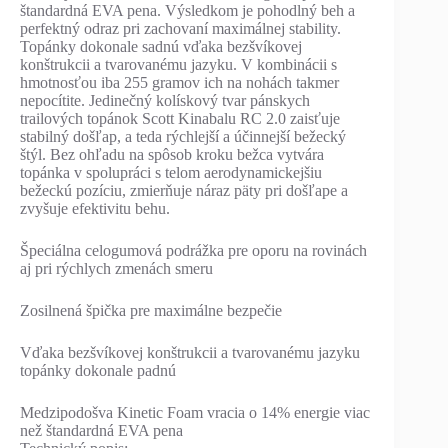
štandardná EVA pena. Výsledkom je pohodlný beh a
perfektný odraz pri zachovaní maximálnej stability.
Topánky dokonale sadnú vďaka bezšvíkovej
konštrukcii a tvarovanému jazyku. V kombinácii s
hmotnosťou iba 255 gramov ich na nohách takmer
nepocítite. Jedinečný kolískový tvar pánskych
trailových topánok Scott Kinabalu RC 2.0 zaisťuje
stabilný došľap, a teda rýchlejší a účinnejší bežecký
štýl. Bez ohľadu na spôsob kroku bežca vytvára
topánka v spolupráci s telom aerodynamickejšiu
bežeckú pozíciu, zmierňuje náraz päty pri došľape a
zvyšuje efektivitu behu.
Špeciálna celogumová podrážka pre oporu na rovinách
aj pri rýchlych zmenách smeru
Zosilnená špička pre maximálne bezpečie
Vďaka bezšvíkovej konštrukcii a tvarovanému jazyku
topánky dokonale padnú
Medzipodošva Kinetic Foam vracia o 14% energie viac
než štandardná EVA pena