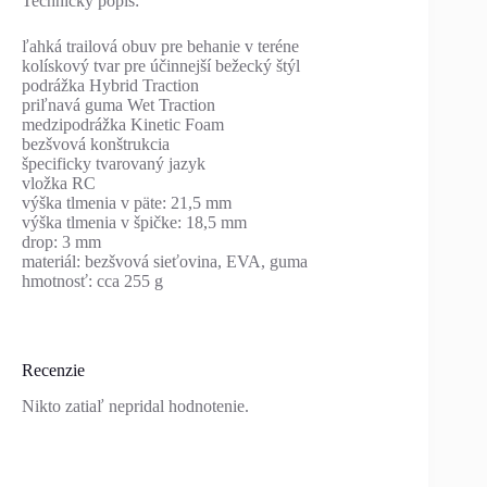
Technický popis:
ľahká trailová obuv pre behanie v teréne
kolískový tvar pre účinnejší bežecký štýl
podrážka Hybrid Traction
priľnavá guma Wet Traction
medzipodrážka Kinetic Foam
bezšvová konštrukcia
špecificky tvarovaný jazyk
vložka RC
výška tlmenia v päte: 21,5 mm
výška tlmenia v špičke: 18,5 mm
drop: 3 mm
materiál: bezšvová sieťovina, EVA, guma
hmotnosť: cca 255 g
Recenzie
Nikto zatiaľ nepridal hodnotenie.