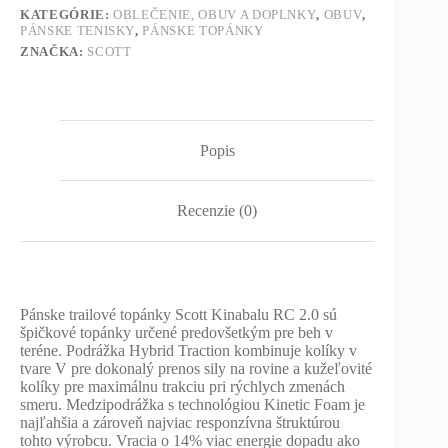
KATEGÓRIE:
OBLEČENIE, OBUV A DOPLNKY
,
OBUV
,
PÁNSKE TENISKY
,
PÁNSKE TOPÁNKY
ZNAČKA:
SCOTT
Popis
Recenzie (0)
Pánske trailové topánky Scott Kinabalu RC 2.0 sú
špičkové topánky určené predovšetkým pre beh v
teréne. Podrážka Hybrid Traction kombinuje kolíky v
tvare V pre dokonalý prenos sily na rovine a kužeľovité
kolíky pre maximálnu trakciu pri rýchlych zmenách
smeru. Medzipodrážka s technológiou Kinetic Foam je
najľahšia a zároveň najviac responzívna štruktúrou
tohto výrobcu. Vracia o 14% viac energie dopadu ako