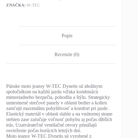
ZNAČKA:
W-TEC
Popis
Recenzie (0)
Pánske moto jeansy W-TEC Dynetis sú ideálnym
spoločníkom na každú jazdu vďaka kombinácii
mimoriadneho bezpečia, pohodlia a štýlu. Strategicky
umiestnené strečové panely v oblasti bedier a kolien
zaisťujú maximálnu pohyblivosť a komfort pri jazde.
Elastický materiál v oblasti slabín a na vnútornej strane
stehien zase zaručuje voľnosť pohybu aj počas dlhších
trás. Uzatvárateľné ventilačné otvory prinášajú
osvieženie počas horúcich letných dní.
Moto jeansy W-TEC Dynetis sú vyrobené z