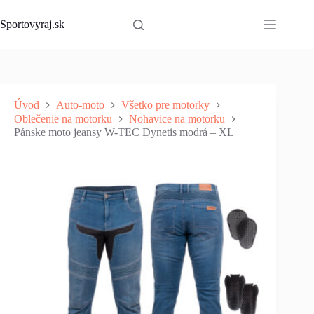
Skip
to
Sportovyraj.sk
content
Úvod
Auto-moto
Všetko pre motorky
Oblečenie na motorku
Nohavice na motorku
Pánske moto jeansy W-TEC Dynetis modrá – XL