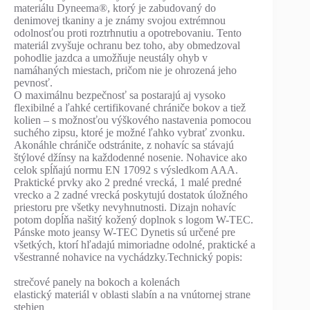
materiálu Dyneema®, ktorý je zabudovaný do
denimovej tkaniny a je známy svojou extrémnou
odolnosťou proti roztrhnutiu a opotrebovaniu. Tento
materiál zvyšuje ochranu bez toho, aby obmedzoval
pohodlie jazdca a umožňuje neustály ohyb v
namáhaných miestach, pričom nie je ohrozená jeho
pevnosť.
O maximálnu bezpečnosť sa postarajú aj vysoko
flexibilné a ľahké certifikované chrániče bokov a tiež
kolien – s možnosťou výškového nastavenia pomocou
suchého zipsu, ktoré je možné ľahko vybrať zvonku.
Akonáhle chrániče odstránite, z nohavíc sa stávajú
štýlové džínsy na každodenné nosenie. Nohavice ako
celok spĺňajú normu EN 17092 s výsledkom AAA.
Praktické prvky ako 2 predné vrecká, 1 malé predné
vrecko a 2 zadné vrecká poskytujú dostatok úložného
priestoru pre všetky nevyhnutnosti. Dizajn nohavíc
potom dopĺňa našitý kožený doplnok s logom W-TEC.
Pánske moto jeansy W-TEC Dynetis sú určené pre
všetkých, ktorí hľadajú mimoriadne odolné, praktické a
všestranné nohavice na vychádzky.Technický popis:
strečové panely na bokoch a kolenách
elastický materiál v oblasti slabín a na vnútornej strane
stehien