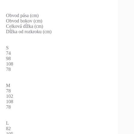
Obvod pása (cm)
Obvod bokov (cm)
Celková dĺžka (cm)
Dĺžka od rozkroku (cm)
S
74
98
108
78
M
78
102
108
78
L
82
105