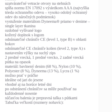
uzatvárateľné vetracie otvory na stehnách
spĺňa normu EN 17092 s výsledkom AAA (najvyššia
trieda ochranného odevu – vysoko odolný ochranný
odev do náročných podmienok)
vystuženie materiálom Dyneema® priamo v denime –
single layer tkanina
ozdobné vyšívané logo
kožený doplnok s logom
odnímateľné chrániče CE (level 1, type B) v oblasti
bokov
odnímateľné CE chrániče kolien (level 2, type A) s
nastavením výšky na suchý zips
2 predné vrecká, 1 predné vrecko, 2 zadné vrecká
pútka na opasok
materiál: bavlnený denim (68 %), Nylon (10 %),
Polyester (8 %), Dyneema (13 %), Lycra (1 %)
možno prať v práčke
ideálne od jari do jesene
vhodné aj na horúce letné dni
po odstránení chráničov sa môže používať na
každodenné nosenie
súčasťou balenia je prepravná taška s pútkami
Tabuľka veľkostí (rozmery nohavíc):