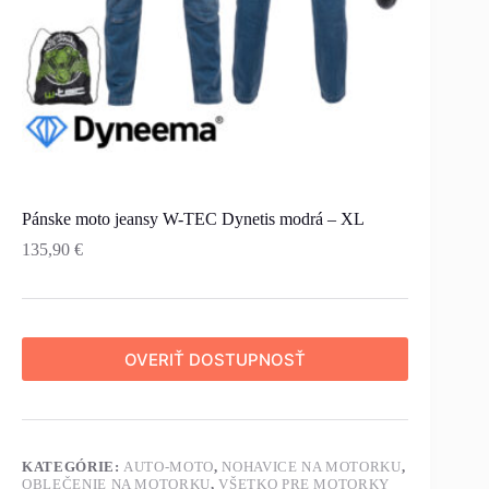
Pánske moto jeansy W-TEC Dynetis modrá – XL
135,90
€
OVERIŤ DOSTUPNOSŤ
KATEGÓRIE:
AUTO-MOTO
,
NOHAVICE NA MOTORKU
,
OBLEČENIE NA MOTORKU
,
VŠETKO PRE MOTORKY