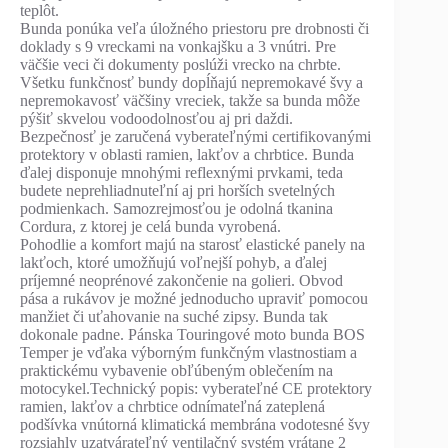
teplôt.
Bunda ponúka veľa úložného priestoru pre drobnosti či
doklady s 9 vreckami na vonkajšku a 3 vnútri. Pre
väčšie veci či dokumenty poslúži vrecko na chrbte.
Všetku funkčnosť bundy dopĺňajú nepremokavé švy a
nepremokavosť väčšiny vreciek, takže sa bunda môže
pýšiť skvelou vodoodolnosťou aj pri daždi.
Bezpečnosť je zaručená vyberateľnými certifikovanými
protektory v oblasti ramien, lakťov a chrbtice. Bunda
ďalej disponuje mnohými reflexnými prvkami, teda
budete neprehliadnuteľní aj pri horších svetelných
podmienkach. Samozrejmosťou je odolná tkanina
Cordura, z ktorej je celá bunda vyrobená.
Pohodlie a komfort majú na starosť elastické panely na
lakťoch, ktoré umožňujú voľnejší pohyb, a ďalej
príjemné neoprénové zakončenie na golieri. Obvod
pása a rukávov je možné jednoducho upraviť pomocou
manžiet či uťahovanie na suché zipsy. Bunda tak
dokonale padne. Pánska Touringové moto bunda BOS
Temper je vďaka výborným funkčným vlastnostiam a
praktickému vybavenie obľúbeným oblečením na
motocykel.Technický popis: vyberateľné CE protektory
ramien, lakťov a chrbtice odnímateľná zateplená
podšívka vnútorná klimatická membrána vodotesné švy
rozsiahly uzatvárateľný ventilačný systém vrátane 2