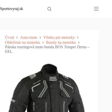
Skip
to
Sportovyraj.sk
content
Úvod
Auto-moto
Všetko pre motorky
Oblečenie na motorku
Bundy na motorku
Pánska touringová moto bunda BOS Temper čierna –
6XL