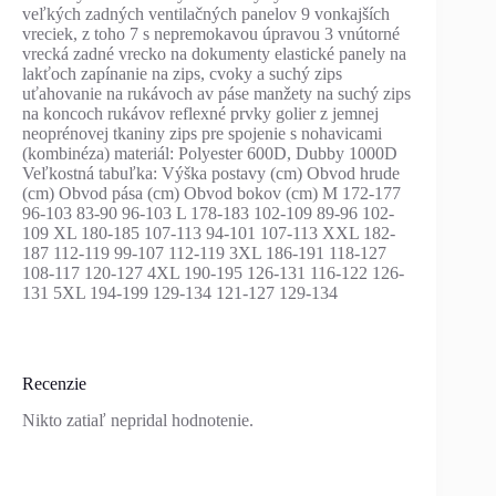
veľkých zadných ventilačných panelov 9 vonkajších
vreciek, z toho 7 s nepremokavou úpravou 3 vnútorné
vrecká zadné vrecko na dokumenty elastické panely na
lakťoch zapínanie na zips, cvoky a suchý zips
uťahovanie na rukávoch av páse manžety na suchý zips
na koncoch rukávov reflexné prvky golier z jemnej
neoprénovej tkaniny zips pre spojenie s nohavicami
(kombinéza) materiál: Polyester 600D, Dubby 1000D
Veľkostná tabuľka: Výška postavy (cm) Obvod hrude
(cm) Obvod pása (cm) Obvod bokov (cm) M 172-177
96-103 83-90 96-103 L 178-183 102-109 89-96 102-
109 XL 180-185 107-113 94-101 107-113 XXL 182-
187 112-119 99-107 112-119 3XL 186-191 118-127
108-117 120-127 4XL 190-195 126-131 116-122 126-
131 5XL 194-199 129-134 121-127 129-134
Recenzie
Nikto zatiaľ nepridal hodnotenie.