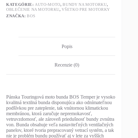
KATEGÓRIE:
AUTO-MOTO
,
BUNDY NA MOTORKU
,
OBLEČENIE NA MOTORKU
,
VŠETKO PRE MOTORKY
ZNAČKA:
BOS
Popis
Recenzie (0)
Pánska Touringová moto bunda BOS Temper je vysoko
kvalitná textilná bunda disponujúca ako odnímateľnou
podšívkou pre zateplenie, tak vnútornou klimatickou
membránou, ktorá zaručuje nepremokavosť,
vetruvzdornosť, ale zároveň priedušnosť bundy zvnútra
von. Bunda obsahuje veľa nastaviteľných ventilačných
panelov, ktoré tvoria prepracovaný vetrací systém, a tak
nie je problém bundu používať aj v lete za vyšších