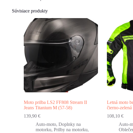
Súvisiace produkty
Moto prilba LS2 FF808 Stream II
Letná moto 
Jeans Titanium M (57-58)
čierno-zelen
139,90
€
108,10
€
Auto-moto
,
Doplnky na
Auto-m
motorku
,
Prilby na motorku
,
Obleče