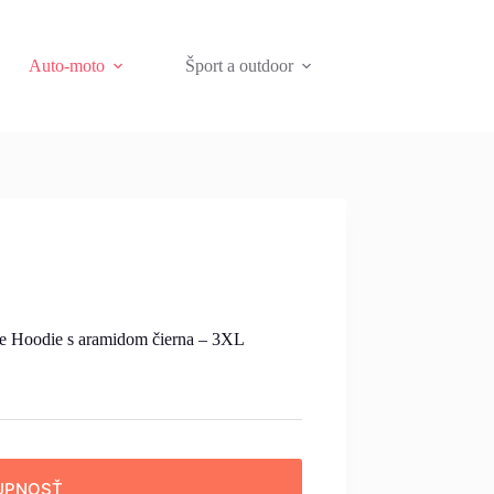
Auto-moto
Šport a outdoor
e Hoodie s aramidom čierna – 3XL
UPNOSŤ