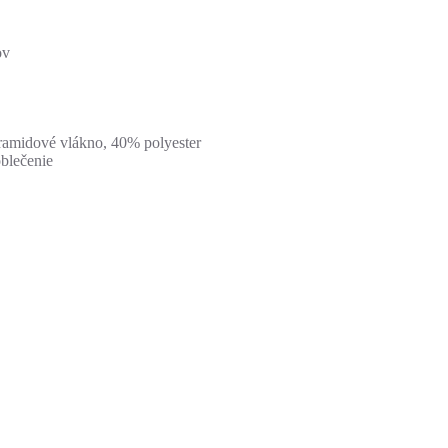
ov
aramidové vlákno, 40% polyester
blečenie