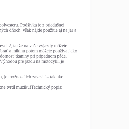
yesteru. Podšívka je z priedušnej
ných dňoch, však nájde použitie aj na jar a
evel 2, takže na vaše výjazdy môžete
 vybrať a mikinu potom môžete používať ako
dornosť tkaniny pri prípadnom páde.
Výhodou pre jazdu na motocykli je
 je možnosť ich zavesiť – tak ako
ekne tvrdí muziku!Technický popis: