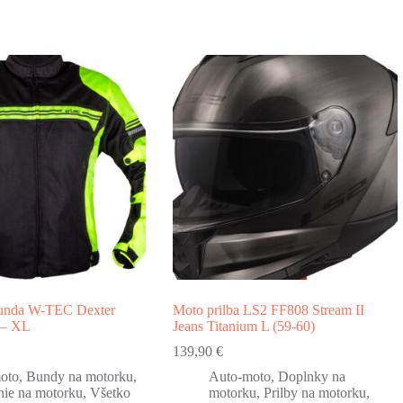
bunda W-TEC Dexter
Moto prilba LS2 FF808 Stream II
á – XL
Jeans Titanium L (59-60)
139,90
€
oto
,
Bundy na motorku
,
Auto-moto
,
Doplnky na
nie na motorku
,
Všetko
motorku
,
Prilby na motorku
,