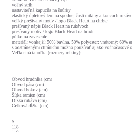
voľný strih
nastaviteľná kapucňa na šnúrky
elastický úpletový lem na spodnej časti mikiny a koncoch rukáv
veľký prešívaný motív / logo Black Heart na chrbte
prešívaný nápis Black Heart na rukávoch
prešívaný motív / logo Black Heart na hrudi
pútko na zavesenie
materiál: vonkajší: 50% bavlna, 50% polyester; vnútorný: 60% 
s odstránenými chráničmi možno používať aj ako voľnočasové o
Veľkostná tabuľka (rozmery mikiny):
Obvod hrudníka (cm)
Obvod pása (cm)
Obvod bokov (cm)
Šírka ramien (cm)
Dĺžka rukáva (cm)
Celková dĺžka (cm)
S
118