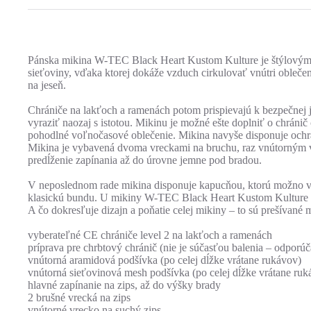
Pánska mikina W-TEC Black Heart Kustom Kulture je štýlovým o
sieťoviny, vďaka ktorej dokáže vzduch cirkulovať vnútri oblečenia
na jeseň.
Chrániče na lakťoch a ramenách potom prispievajú k bezpečnej j
vyraziť naozaj s istotou. Mikinu je možné ešte doplniť o chráni
pohodlné voľnočasové oblečenie. Mikina navyše disponuje ochr
Mikina je vybavená dvoma vreckami na bruchu, raz vnútorným v
predĺženie zapínania až do úrovne jemne pod bradou.
V neposlednom rade mikina disponuje kapucňou, ktorú možno ve
klasickú bundu. U mikiny W-TEC Black Heart Kustom Kulture ta
A čo dokresľuje dizajn a poňatie celej mikiny – to sú prešívané
vyberateľné CE chrániče level 2 na lakťoch a ramenách
príprava pre chrbtový chránič (nie je súčasťou balenia – odp
vnútorná aramidová podšívka (po celej dĺžke vrátane rukávov)
vnútorná sieťovinová mesh podšívka (po celej dĺžke vrátane ruk
hlavné zapínanie na zips, až do výšky brady
2 brušné vrecká na zips
vnútorné vrecko na suchý zips