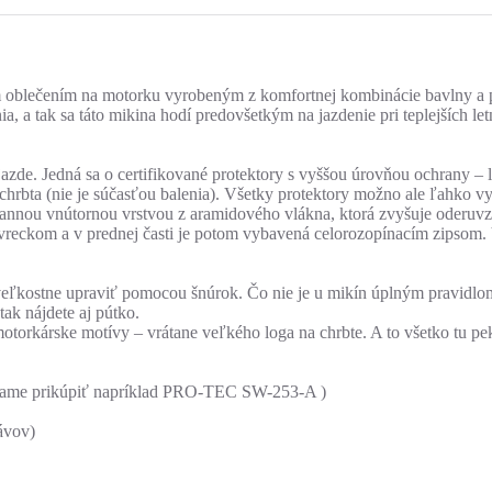
blečením na motorku vyrobeným z komfortnej kombinácie bavlny a pol
, a tak sa táto mikina hodí predovšetkým na jazdenie pri teplejších let
azde. Jedná sa o certifikované protektory s vyššou úrovňou ochrany – l
č chrbta (nie je súčasťou balenia). Všetky protektory možno ale ľahko
annou vnútornou vrstvou z aramidového vlákna, ktorá zvyšuje oderuvz
reckom a v prednej časti je potom vybavená celorozopínacím zipsom. 
ľkostne upraviť pomocou šnúrok. Čo nie je u mikín úplným pravidlom,
k nájdete aj pútko.
 motorkárske motívy – vrátane veľkého loga na chrbte. A to všetko tu p
orúčame prikúpiť napríklad PRO-TEC SW-253-A )
ávov)