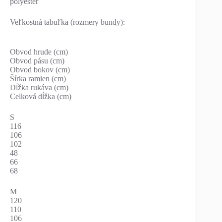
polyester
Veľkostná tabuľka (rozmery bundy):
Obvod hrude (cm)
Obvod pásu (cm)
Obvod bokov (cm)
Šírka ramien (cm)
Dĺžka rukáva (cm)
Celková dĺžka (cm)
S
116
106
102
48
66
68
M
120
110
106