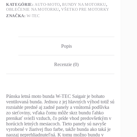
KATEGÓRIE:
AUTO-MOTO
,
BUNDY NA MOTORKU
,
OBLEČENIE NA MOTORKU
,
VŠETKO PRE MOTORKY
ZNAČKA:
W-TEC
Popis
Recenzie (0)
Pánska letná moto bunda W-TEC Saigair je bohato
ventilovaná bunda. Jednou z jej hlavných výhod totiž sú
rozsiahle predné aj zadné panely a vnútorná podšívka
zo sieťoviny, vďaka čomu môže skrz bundu ľahko
prenikať svieži vzduch, čo príde vhod predovšetkým v
horúcich letných mesiacoch. Tieto panely sú navyše
vyrobené v žiarivej fluo farbe, takže bunda ako taká je
naozaj neprehliadnuteľná. K tomu možno bundu v