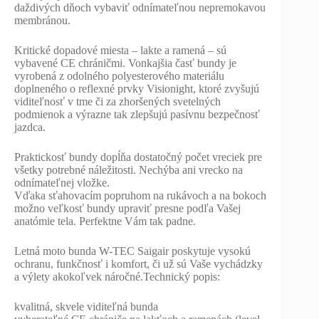
daždivých dňoch vybaviť odnímateľnou nepremokavou
membránou.
Kritické dopadové miesta – lakte a ramená – sú
vybavené CE chráničmi. Vonkajšia časť bundy je
vyrobená z odolného polyesterového materiálu
doplneného o reflexné prvky Visionight, ktoré zvyšujú
viditeľnosť v tme či za zhoršených svetelných
podmienok a výrazne tak zlepšujú pasívnu bezpečnosť
jazdca.
Praktickosť bundy dopĺňa dostatočný počet vreciek pre
všetky potrebné náležitosti. Nechýba ani vrecko na
odnímateľnej vložke.
Vďaka sťahovacím popruhom na rukávoch a na bokoch
možno veľkosť bundy upraviť presne podľa Vašej
anatómie tela. Perfektne Vám tak padne.
Letná moto bunda W-TEC Saigair poskytuje vysokú
ochranu, funkčnosť i komfort, či už sú Vaše vychádzky
a výlety akokoľvek náročné.Technický popis:
kvalitná, skvele viditeľná bunda