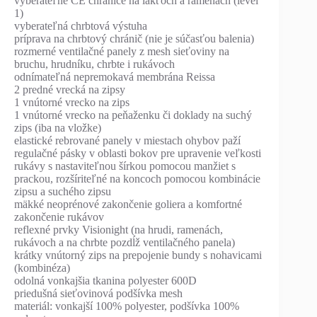
vyberateľné CE chrániče na lakťoch a ramenách (level
1)
vyberateľná chrbtová výstuha
príprava na chrbtový chránič (nie je súčasťou balenia)
rozmerné ventilačné panely z mesh sieťoviny na
bruchu, hrudníku, chrbte i rukávoch
odnímateľná nepremokavá membrána Reissa
2 predné vrecká na zipsy
1 vnútorné vrecko na zips
1 vnútorné vrecko na peňaženku či doklady na suchý
zips (iba na vložke)
elastické rebrované panely v miestach ohybov paží
regulačné pásky v oblasti bokov pre upravenie veľkosti
rukávy s nastaviteľnou šírkou pomocou manžiet s
prackou, rozšíriteľné na koncoch pomocou kombinácie
zipsu a suchého zipsu
mäkké neoprénové zakončenie goliera a komfortné
zakončenie rukávov
reflexné prvky Visionight (na hrudi, ramenách,
rukávoch a na chrbte pozdĺž ventilačného panela)
krátky vnútorný zips na prepojenie bundy s nohavicami
(kombinéza)
odolná vonkajšia tkanina polyester 600D
priedušná sieťovinová podšívka mesh
materiál: vonkajší 100% polyester, podšívka 100%