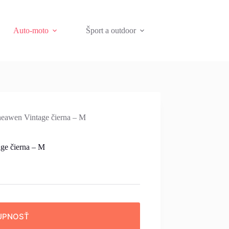
Auto-moto
Šport a outdoor
eawen Vintage čierna – M
ge čierna – M
UPNOSŤ