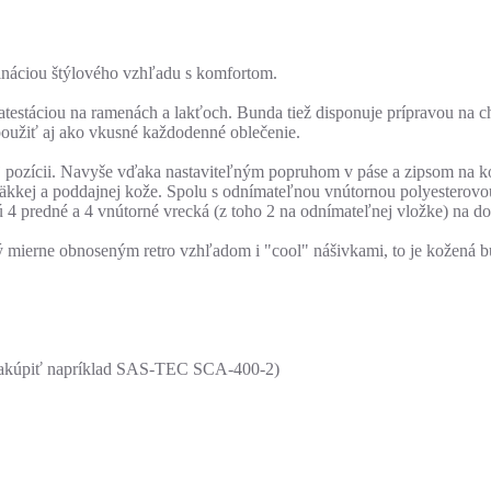
áciou štýlového vzhľadu s komfortom.
atestáciou na ramenách a lakťoch. Bunda tiež disponuje prípravou na 
užiť aj ako vkusné každodenné oblečenie.
ej pozícii. Navyše vďaka nastaviteľným popruhom v páse a zipsom na
mäkkej a poddajnej kože. Spolu s odnímateľnou vnútornou polyesterov
4 predné a 4 vnútorné vrecká (z toho 2 na odnímateľnej vložke) na dokl
ný mierne obnoseným retro vzhľadom i "cool" nášivkami, to je kože
né zakúpiť napríklad SAS-TEC SCA-400-2)