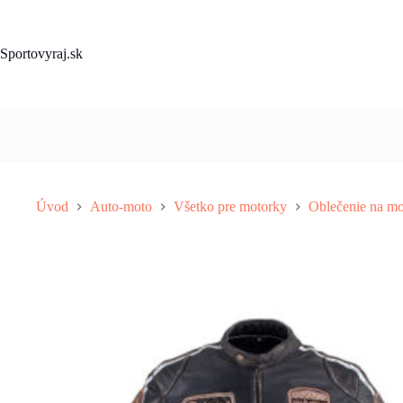
Skip
to
content
Sportovyraj.sk
Úvod
Auto-moto
Všetko pre motorky
Oblečenie na mo