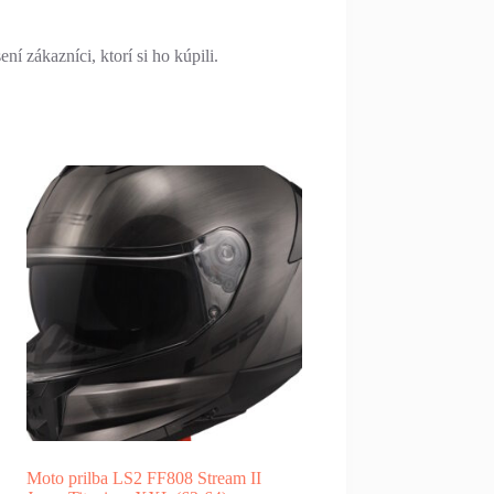
í zákazníci, ktorí si ho kúpili.
Moto prilba LS2 FF808 Stream II