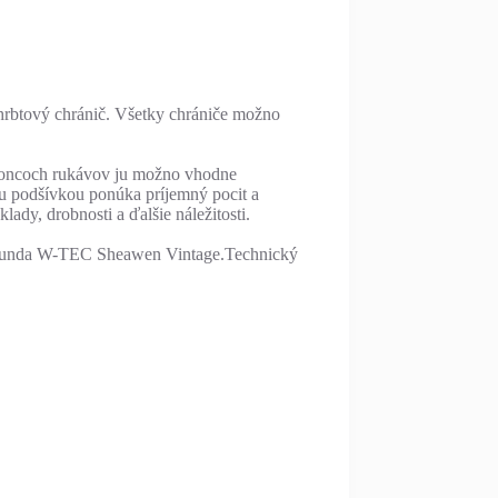
chrbtový chránič. Všetky chrániče možno
 koncoch rukávov ju možno vhodne
ou podšívkou ponúka príjemný pocit a
ady, drobnosti a ďalšie náležitosti.
ná bunda W-TEC Sheawen Vintage.Technický