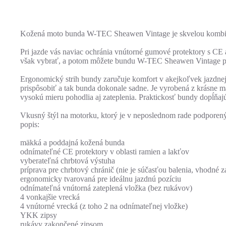
Kožená moto bunda W-TEC Sheawen Vintage je skvelou kombin
Pri jazde vás naviac ochránia vnútorné gumové protektory s CE 
však vybrať, a potom môžete bundu W-TEC Sheawen Vintage po
Ergonomický strih bundy zaručuje komfort v akejkoľvek jazdn
prispôsobiť a tak bunda dokonale sadne. Je vyrobená z krásne 
vysokú mieru pohodlia aj zateplenia. Praktickosť bundy dopĺňajú 
Vkusný štýl na motorku, ktorý je v neposlednom rade podpore
popis:
mäkká a poddajná kožená bunda
odnímateľné CE protektory v oblasti ramien a lakťov
vyberateľná chrbtová výstuha
príprava pre chrbtový chránič (nie je súčasťou balenia, vhod
ergonomicky tvarovaná pre ideálnu jazdnú pozíciu
odnímateľná vnútorná zateplená vložka (bez rukávov)
4 vonkajšie vrecká
4 vnútorné vrecká (z toho 2 na odnímateľnej vložke)
YKK zipsy
rukávy zakončené zipsom