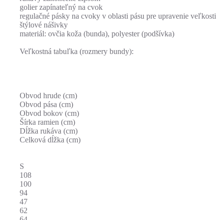
golier zapínateľný na cvok
regulačné pásky na cvoky v oblasti pásu pre upravenie veľkosti
štýlové nášivky
materiál: ovčia koža (bunda), polyester (podšívka)
Veľkostná tabuľka (rozmery bundy):
Obvod hrude (cm)
Obvod pása (cm)
Obvod bokov (cm)
Šírka ramien (cm)
Dĺžka rukáva (cm)
Celková dĺžka (cm)
S
108
100
94
47
62
64