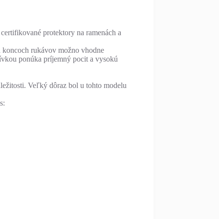
ertifikované protektory na ramenách a
 na koncoch rukávov možno vhodne
šívkou ponúka príjemný pocit a vysokú
ležitosti. Veľký dôraz bol u tohto modelu
s: