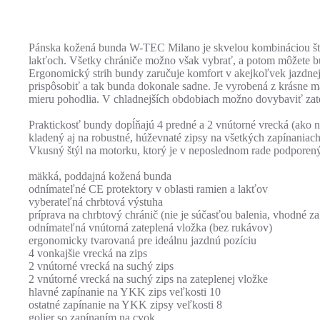
Pánska kožená bunda W-TEC Milano je skvelou kombináciou štýl
lakťoch. Všetky chrániče možno však vybrať, a potom môžete 
Ergonomický strih bundy zaručuje komfort v akejkoľvek jazdn
prispôsobiť a tak bunda dokonale sadne. Je vyrobená z krásne 
mieru pohodlia. V chladnejších obdobiach možno dovybaviť za
Praktickosť bundy dopĺňajú 4 predné a 2 vnútorné vrecká (ako na 
kladený aj na robustné, húževnaté zipsy na všetkých zapínaniach
Vkusný štýl na motorku, ktorý je v neposlednom rade podporen
mäkká, poddajná kožená bunda
odnímateľné CE protektory v oblasti ramien a lakťov
vyberateľná chrbtová výstuha
príprava na chrbtový chránič (nie je súčasťou balenia, vhodn
odnímateľná vnútorná zateplená vložka (bez rukávov)
ergonomicky tvarovaná pre ideálnu jazdnú pozíciu
4 vonkajšie vrecká na zips
2 vnútorné vrecká na suchý zips
2 vnútorné vrecká na suchý zips na zateplenej vložke
hlavné zapínanie na YKK zips veľkosti 10
ostatné zapínanie na YKK zipsy veľkosti 8
golier so zapínaním na cvok