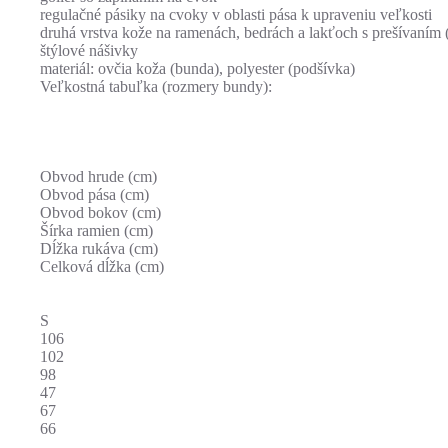
regulačné pásiky na cvoky v oblasti pása k upraveniu veľkosti
druhá vrstva kože na ramenách, bedrách a lakťoch s prešívaním
štýlové nášivky
materiál: ovčia koža (bunda), polyester (podšívka)
Veľkostná tabuľka (rozmery bundy):
Obvod hrude (cm)
Obvod pása (cm)
Obvod bokov (cm)
Šírka ramien (cm)
Dĺžka rukáva (cm)
Celková dĺžka (cm)
S
106
102
98
47
67
66