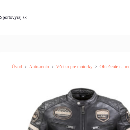
Skip
to
content
Sportovyraj.sk
Úvod
Auto-moto
Všetko pre motorky
Oblečenie na mo