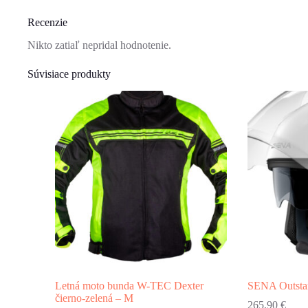
Recenzie
Nikto zatiaľ nepridal hodnotenie.
Súvisiace produkty
Letná moto bunda W-TEC Dexter
SENA Outstar
čierno-zelená – M
265,90
€