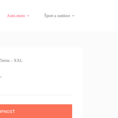
Auto-moto
Šport a outdoor
čierna – XXL
L
UPNOSŤ