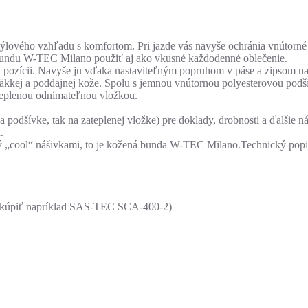
ového vzhľadu s komfortom. Pri jazde vás navyše ochránia vnútorné c
bundu W-TEC Milano použiť aj ako vkusné každodenné oblečenie.
ej pozícii. Navyše ju vďaka nastaviteľným popruhom v páse a zipsom
mäkkej a poddajnej kože. Spolu s jemnou vnútornou polyesterovou pod
teplenou odnímateľnou vložkou.
podšívke, tak na zateplenej vložke) pre doklady, drobnosti a ďalšie ná
.
ý „cool“ nášivkami, to je kožená bunda W-TEC Milano.Technický popi
é zakúpiť napríklad SAS-TEC SCA-400-2)