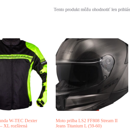
Tento produkt môžu ohodnotiť len prihlásen
bunda W-TEC Dexter
Moto prilba LS2 FF808 Stream II
 – XL rozšírená
Jeans Titanium L (59-60)