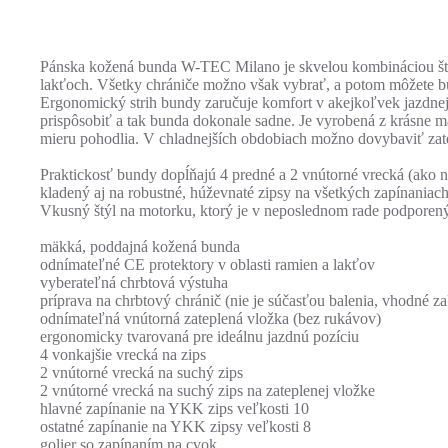
Pánska kožená bunda W-TEC Milano je skvelou kombináciou štýl
lakťoch. Všetky chrániče možno však vybrať, a potom môžete 
Ergonomický strih bundy zaručuje komfort v akejkoľvek jazdn
prispôsobiť a tak bunda dokonale sadne. Je vyrobená z krásne 
mieru pohodlia. V chladnejších obdobiach možno dovybaviť za
Praktickosť bundy dopĺňajú 4 predné a 2 vnútorné vrecká (ako na 
kladený aj na robustné, húževnaté zipsy na všetkých zapínaniach
Vkusný štýl na motorku, ktorý je v neposlednom rade podporen
mäkká, poddajná kožená bunda
odnímateľné CE protektory v oblasti ramien a lakťov
vyberateľná chrbtová výstuha
príprava na chrbtový chránič (nie je súčasťou balenia, vhodn
odnímateľná vnútorná zateplená vložka (bez rukávov)
ergonomicky tvarovaná pre ideálnu jazdnú pozíciu
4 vonkajšie vrecká na zips
2 vnútorné vrecká na suchý zips
2 vnútorné vrecká na suchý zips na zateplenej vložke
hlavné zapínanie na YKK zips veľkosti 10
ostatné zapínanie na YKK zipsy veľkosti 8
golier so zapínaním na cvok