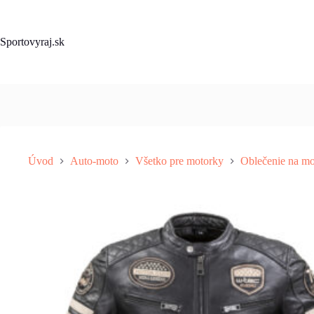
Skip
to
content
Sportovyraj.sk
Úvod
Auto-moto
Všetko pre motorky
Oblečenie na mo