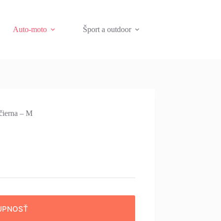
Auto-moto
Šport a outdoor
čierna – M
UPNOSŤ