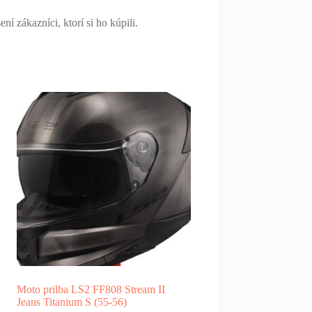
í zákazníci, ktorí si ho kúpili.
Moto prilba LS2 FF808 Stream II
Jeans Titanium S (55-56)