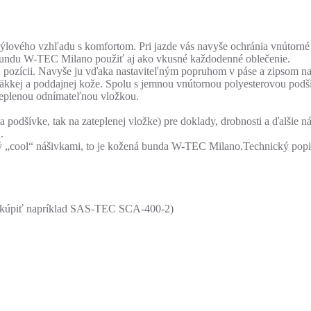
ového vzhľadu s komfortom. Pri jazde vás navyše ochránia vnútorné c
bundu W-TEC Milano použiť aj ako vkusné každodenné oblečenie.
ej pozícii. Navyše ju vďaka nastaviteľným popruhom v páse a zipsom
mäkkej a poddajnej kože. Spolu s jemnou vnútornou polyesterovou pod
teplenou odnímateľnou vložkou.
podšívke, tak na zateplenej vložke) pre doklady, drobnosti a ďalšie ná
.
ý „cool“ nášivkami, to je kožená bunda W-TEC Milano.Technický popi
é zakúpiť napríklad SAS-TEC SCA-400-2)