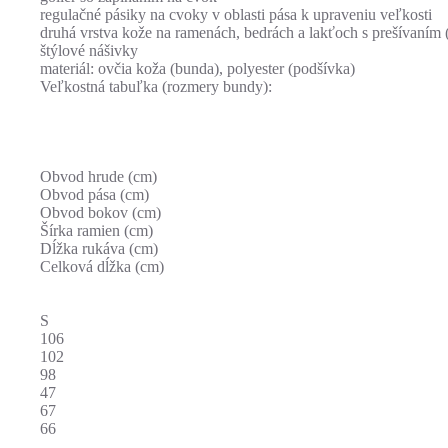
regulačné pásiky na cvoky v oblasti pása k upraveniu veľkosti
druhá vrstva kože na ramenách, bedrách a lakťoch s prešívaním
štýlové nášivky
materiál: ovčia koža (bunda), polyester (podšívka)
Veľkostná tabuľka (rozmery bundy):
Obvod hrude (cm)
Obvod pása (cm)
Obvod bokov (cm)
Šírka ramien (cm)
Dĺžka rukáva (cm)
Celková dĺžka (cm)
S
106
102
98
47
67
66