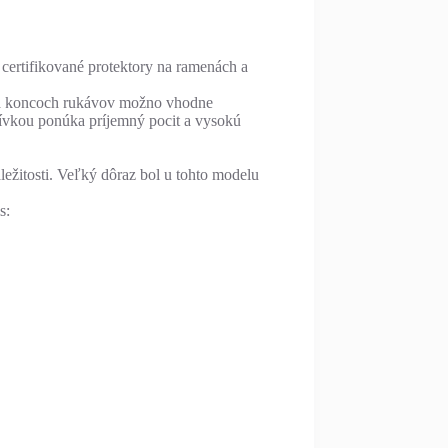
ertifikované protektory na ramenách a
 na koncoch rukávov možno vhodne
šívkou ponúka príjemný pocit a vysokú
ležitosti. Veľký dôraz bol u tohto modelu
s: