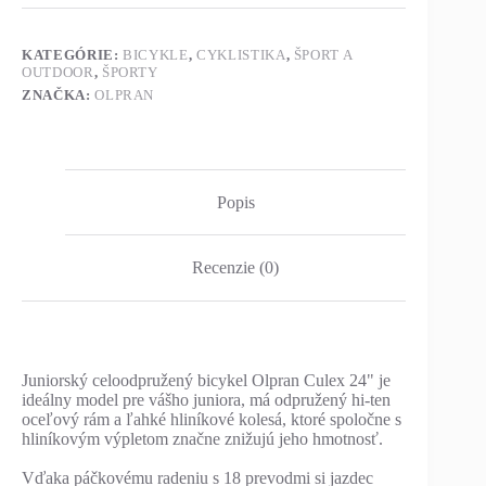
KATEGÓRIE:
BICYKLE
,
CYKLISTIKA
,
ŠPORT A
OUTDOOR
,
ŠPORTY
ZNAČKA:
OLPRAN
Popis
Recenzie (0)
Juniorský celoodpružený bicykel Olpran Culex 24" je
ideálny model pre vášho juniora, má odpružený hi-ten
oceľový rám a ľahké hliníkové kolesá, ktoré spoločne s
hliníkovým výpletom značne znižujú jeho hmotnosť.
Vďaka páčkovému radeniu s 18 prevodmi si jazdec