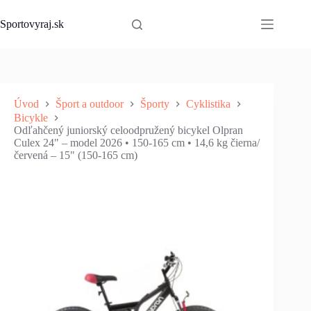
Skip
to
Sportovyraj.sk
content
Úvod
Šport a outdoor
Športy
Cyklistika
Bicykle
Odľahčený juniorský celoodpružený bicykel Olpran
Culex 24" – model 2026 • 150-165 cm • 14,6 kg čierna/
červená – 15" (150-165 cm)