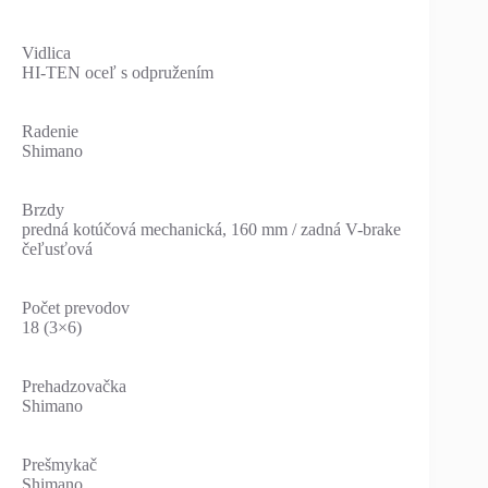
Vidlica
HI-TEN oceľ s odpružením
Radenie
Shimano
Brzdy
predná kotúčová mechanická, 160 mm / zadná V-brake
čeľusťová
Počet prevodov
18 (3×6)
Prehadzovačka
Shimano
Prešmykač
Shimano