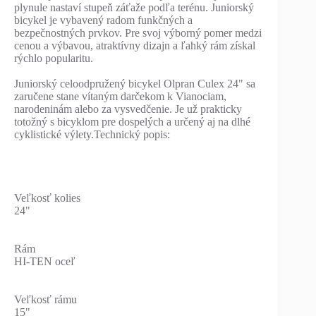
plynule nastaví stupeň záťaže podľa terénu. Juniorský
bicykel je vybavený radom funkčných a
bezpečnostných prvkov. Pre svoj výborný pomer medzi
cenou a výbavou, atraktívny dizajn a ľahký rám získal
rýchlo popularitu.
Juniorský celoodpružený bicykel Olpran Culex 24" sa
zaručene stane vítaným darčekom k Vianociam,
narodeninám alebo za vysvedčenie. Je už prakticky
totožný s bicyklom pre dospelých a určený aj na dlhé
cyklistické výlety.Technický popis:
Veľkosť kolies
24"
Rám
HI-TEN oceľ
Veľkosť rámu
15"