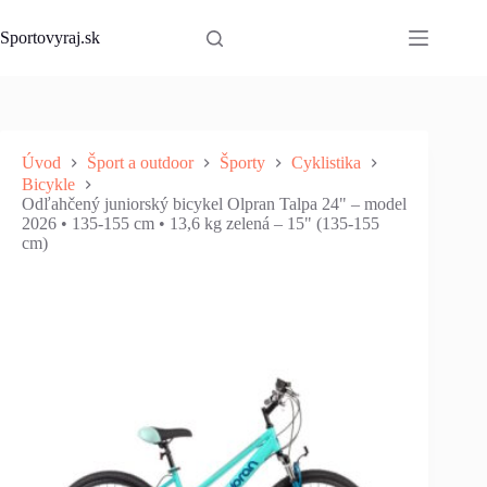
Skip
to
Sportovyraj.sk
content
Úvod
Šport a outdoor
Športy
Cyklistika
Bicykle
Odľahčený juniorský bicykel Olpran Talpa 24" – model
2026 • 135-155 cm • 13,6 kg zelená – 15" (135-155
cm)