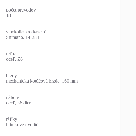
počet prevodov
18
viackoliesko (kazeta)
Shimano, 14-28T
reťaz
oceľ, Z6
brzdy
mechanická kotúčová brzda, 160 mm
náboje
oceľ, 36 dier
ráfiky
hliníkové dvojité