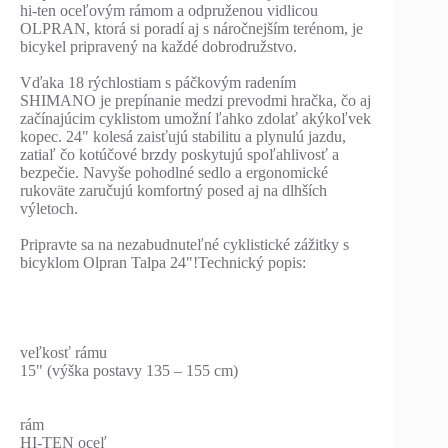
hi-ten oceľovým rámom a odpruženou vidlicou
OLPRAN, ktorá si poradí aj s náročnejším terénom, je
bicykel pripravený na každé dobrodružstvo.
Vďaka 18 rýchlostiam s páčkovým radením
SHIMANO je prepínanie medzi prevodmi hračka, čo aj
začínajúcim cyklistom umožní ľahko zdolať akýkoľvek
kopec. 24" kolesá zaisťujú stabilitu a plynulú jazdu,
zatiaľ čo kotúčové brzdy poskytujú spoľahlivosť a
bezpečie. Navyše pohodlné sedlo a ergonomické
rukoväte zaručujú komfortný posed aj na dlhších
výletoch.
Pripravte sa na nezabudnuteľné cyklistické zážitky s
bicyklom Olpran Talpa 24"!Technický popis:
veľkosť rámu
15" (výška postavy 135 – 155 cm)
rám
HI-TEN oceľ