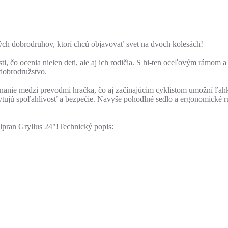
ých dobrodruhov, ktorí chcú objavovať svet na dvoch kolesách!
ti, čo ocenia nielen deti, ale aj ich rodičia. S hi-ten oceľovým rámo
 dobrodružstvo.
ie medzi prevodmi hračka, čo aj začínajúcim cyklistom umožní ľahk
skytujú spoľahlivosť a bezpečie. Navyše pohodlné sedlo a ergonomické 
Olpran Gryllus 24"!Technický popis: