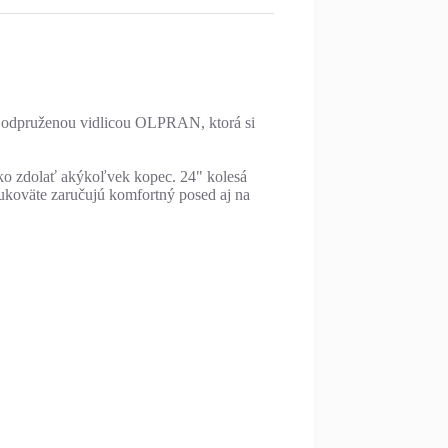
m a odpruženou vidlicou OLPRAN, ktorá si
o zdolať akýkoľvek kopec. 24" kolesá
rukoväte zaručujú komfortný posed aj na