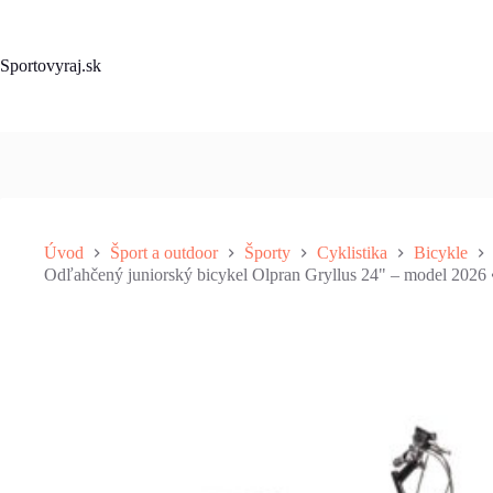
Skip
to
content
Sportovyraj.sk
Úvod
Šport a outdoor
Športy
Cyklistika
Bicykle
Odľahčený juniorský bicykel Olpran Gryllus 24" – model 2026 