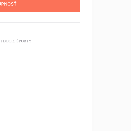
UPNOSŤ
UTDOOR
,
ŠPORTY