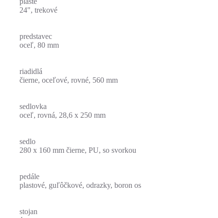
plášte
24", trekové
predstavec
oceľ, 80 mm
riadidlá
čierne, oceľové, rovné, 560 mm
sedlovka
oceľ, rovná, 28,6 x 250 mm
sedlo
280 x 160 mm čierne, PU, so svorkou
pedále
plastové, guľôčkové, odrazky, boron os
stojan