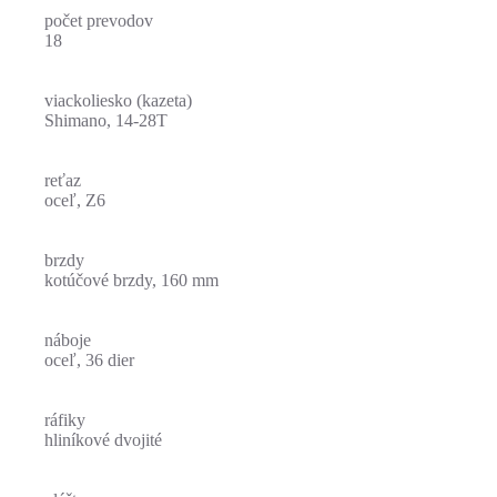
počet prevodov
18
viackoliesko (kazeta)
Shimano, 14-28T
reťaz
oceľ, Z6
brzdy
kotúčové brzdy, 160 mm
náboje
oceľ, 36 dier
ráfiky
hliníkové dvojité