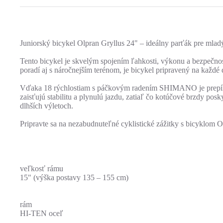
Juniorský bicykel Olpran Gryllus 24" – ideálny parťák pre mlad
Tento bicykel je skvelým spojením ľahkosti, výkonu a bezpečnos
poradí aj s náročnejším terénom, je bicykel pripravený na každé
Vďaka 18 rýchlostiam s páčkovým radením SHIMANO je prepínan
zaisťujú stabilitu a plynulú jazdu, zatiaľ čo kotúčové brzdy po
dlhších výletoch.
Pripravte sa na nezabudnuteľné cyklistické zážitky s bicyklom 
veľkosť rámu
15" (výška postavy 135 – 155 cm)
rám
HI-TEN oceľ