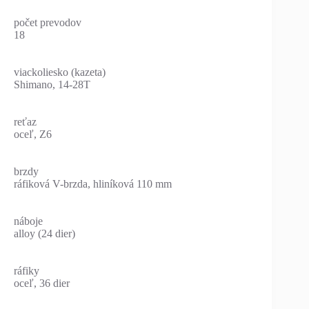
počet prevodov
18
viackoliesko (kazeta)
Shimano, 14-28T
reťaz
oceľ, Z6
brzdy
ráfiková V-brzda, hliníková 110 mm
náboje
alloy (24 dier)
ráfiky
oceľ, 36 dier