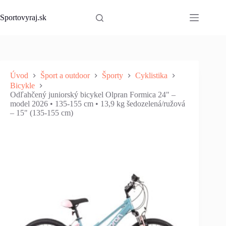
Skip
to
Sportovyraj.sk
content
Úvod
Šport a outdoor
Športy
Cyklistika
Bicykle
Odľahčený juniorský bicykel Olpran Formica 24" –
model 2026 • 135-155 cm • 13,9 kg šedozelená/ružová
– 15" (135-155 cm)