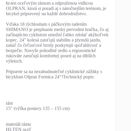
hi-ten oceľovým rámom a odpruženou vidlicou
OLPRAN, ktorá si poradí aj s náročnejším terénom, je
bicykel pripravený na každé dobrodružstvo.
Vďaka 18 rýchlostiam s páčkovým radením
SHIMANO je prepínanie medzi prevodmi hračka, čo aj
začínajúcim cyklistom umožní ľahko zdolať akýkoľvek
kopec. 24" kolesá zaisťujú stabilitu a plynulú jazdu,
zatiaľ čo čeľusťové brzdy poskytujú spoľahlivosť a
bezpečie. Navyše pohodlné sedlo a ergonomické
rukoväte zaručujú komfortný posed aj na dlhších
výletoch.
Pripravte sa na nezabudnuteľné cyklistické zážitky s
bicyklom Olpran Formica 24"!Technický popis:
rám
15" (výška postavy 135 – 155 cm)
materiál rámu
HI-TEN oceľ