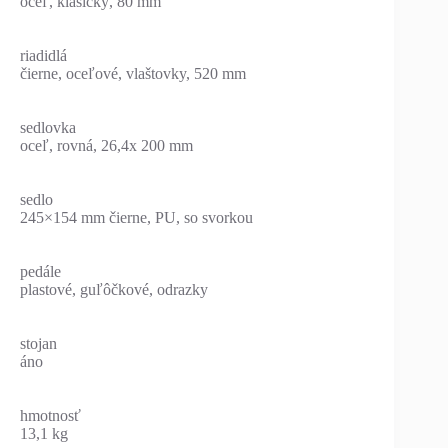
oceľ, klasický, 80 mm
riadidlá
čierne, oceľové, vlaštovky, 520 mm
sedlovka
oceľ, rovná, 26,4x 200 mm
sedlo
245×154 mm čierne, PU, so svorkou
pedále
plastové, guľôčkové, odrazky
stojan
áno
hmotnosť
13,1 kg