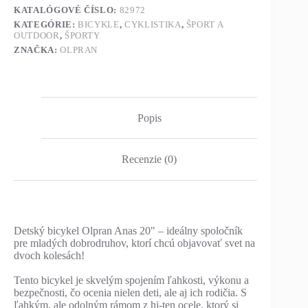
KATALÓGOVÉ ČÍSLO:
82972
KATEGÓRIE:
BICYKLE
,
CYKLISTIKA
,
ŠPORT A
OUTDOOR
,
ŠPORTY
ZNAČKA:
OLPRAN
Popis
Recenzie (0)
Detský bicykel Olpran Anas 20" – ideálny spoločník
pre mladých dobrodruhov, ktorí chcú objavovať svet na
dvoch kolesách!
Tento bicykel je skvelým spojením ľahkosti, výkonu a
bezpečnosti, čo ocenia nielen deti, ale aj ich rodičia. S
ľahkým, ale odolným rámom z hi-ten ocele, ktorý si