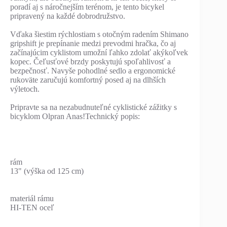
poradí aj s náročnejším terénom, je tento bicykel
pripravený na každé dobrodružstvo.
Vďaka šiestim rýchlostiam s otočným radením Shimano
gripshift je prepínanie medzi prevodmi hračka, čo aj
začínajúcim cyklistom umožní ľahko zdolať akýkoľvek
kopec. Čeľusťové brzdy poskytujú spoľahlivosť a
bezpečnosť. Navyše pohodlné sedlo a ergonomické
rukoväte zaručujú komfortný posed aj na dlhších
výletoch.
Pripravte sa na nezabudnuteľné cyklistické zážitky s
bicyklom Olpran Anas!Technický popis:
rám
13" (výška od 125 cm)
materiál rámu
HI-TEN oceľ