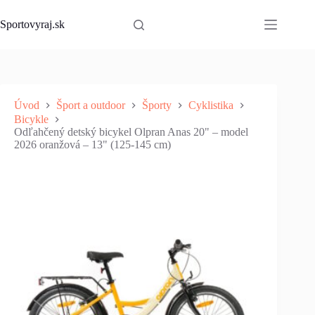
Skip
to
Sportovyraj.sk
content
Úvod
Šport a outdoor
Športy
Cyklistika
Bicykle
Odľahčený detský bicykel Olpran Anas 20" – model
2026 oranžová – 13" (125-145 cm)