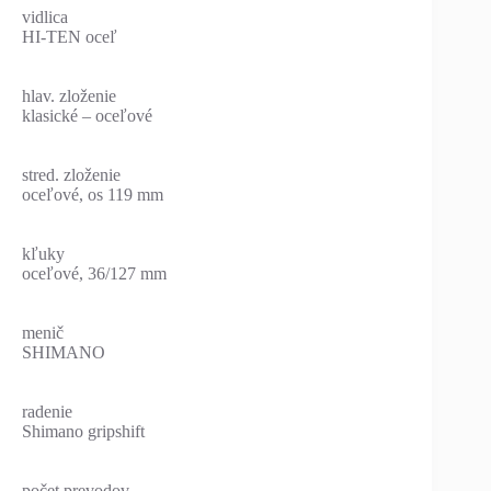
vidlica
HI-TEN oceľ
hlav. zloženie
klasické – oceľové
stred. zloženie
oceľové, os 119 mm
kľuky
oceľové, 36/127 mm
menič
SHIMANO
radenie
Shimano gripshift
počet prevodov