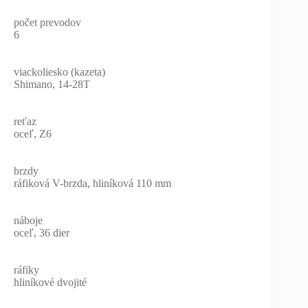
počet prevodov
6
viackoliesko (kazeta)
Shimano, 14-28T
reťaz
oceľ, Z6
brzdy
ráfiková V-brzda, hliníková 110 mm
náboje
oceľ, 36 dier
ráfiky
hliníkové dvojité