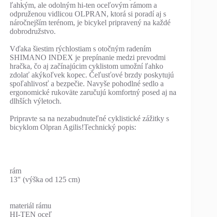
ľahkým, ale odolným hi-ten oceľovým rámom a
odpruženou vidlicou OLPRAN, ktorá si poradí aj s
náročnejším terénom, je bicykel pripravený na každé
dobrodružstvo.
Vďaka šiestim rýchlostiam s otočným radením
SHIMANO INDEX je prepínanie medzi prevodmi
hračka, čo aj začínajúcim cyklistom umožní ľahko
zdolať akýkoľvek kopec. Čeľusťové brzdy poskytujú
spoľahlivosť a bezpečie. Navyše pohodlné sedlo a
ergonomické rukoväte zaručujú komfortný posed aj na
dlhších výletoch.
Pripravte sa na nezabudnuteľné cyklistické zážitky s
bicyklom Olpran Agilis!Technický popis:
rám
13" (výška od 125 cm)
materiál rámu
HI-TEN oceľ