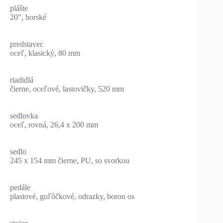
plášte
20", horské
predstavec
oceľ, klasický, 80 mm
riadidlá
čierne, oceľové, lastovičky, 520 mm
sedlovka
oceľ, rovná, 26,4 x 200 mm
sedlo
245 x 154 mm čierne, PU, so svorkou
pedále
plastové, guľôčkové, odrazky, boron os