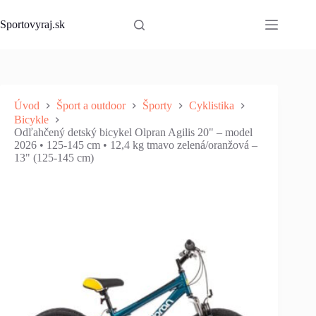
Skip
to
Sportovyraj.sk
content
Úvod
Šport a outdoor
Športy
Cyklistika
Bicykle
Odľahčený detský bicykel Olpran Agilis 20" – model
2026 • 125-145 cm • 12,4 kg tmavo zelená/oranžová –
13" (125-145 cm)