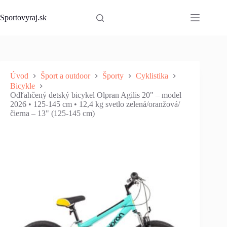
Skip
to
Sportovyraj.sk
content
Úvod
Šport a outdoor
Športy
Cyklistika
Bicykle
Odľahčený detský bicykel Olpran Agilis 20" – model
2026 • 125-145 cm • 12,4 kg svetlo zelená/oranžová/
čierna – 13" (125-145 cm)