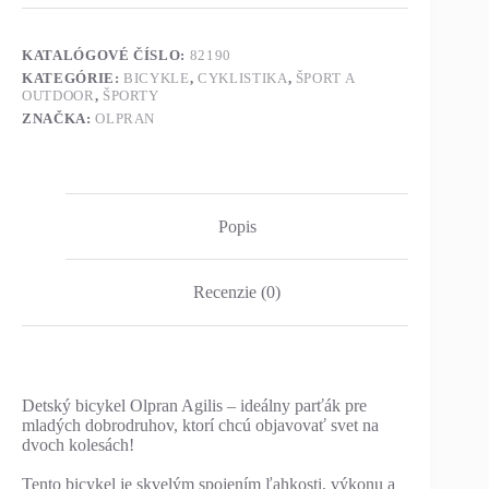
KATALÓGOVÉ ČÍSLO:
82190
KATEGÓRIE:
BICYKLE
,
CYKLISTIKA
,
ŠPORT A
OUTDOOR
,
ŠPORTY
ZNAČKA:
OLPRAN
Popis
Recenzie (0)
Detský bicykel Olpran Agilis – ideálny parťák pre
mladých dobrodruhov, ktorí chcú objavovať svet na
dvoch kolesách!
Tento bicykel je skvelým spojením ľahkosti, výkonu a