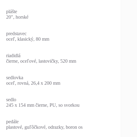
plášte
20", horské
predstavec
oceľ, klasický, 80 mm
riadidlá
čierne, oceľové, lastovičky, 520 mm
sedlovka
oceľ, rovná, 26,4 x 200 mm
sedlo
245 x 154 mm čierne, PU, so svorkou
pedále
plastové, guľôčkové, odrazky, boron os