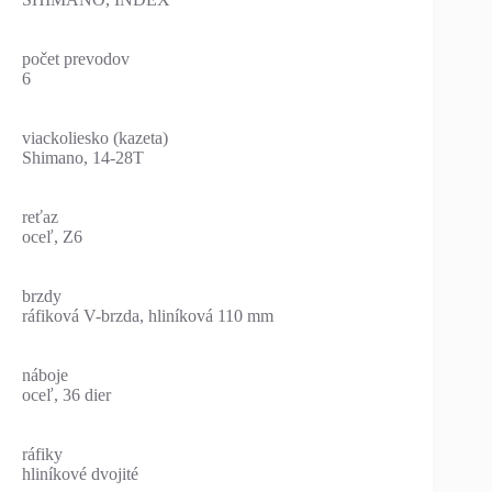
počet prevodov
6
viackoliesko (kazeta)
Shimano, 14-28T
reťaz
oceľ, Z6
brzdy
ráfiková V-brzda, hliníková 110 mm
náboje
oceľ, 36 dier
ráfiky
hliníkové dvojité