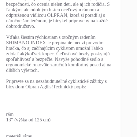
bezpečnosti, čo ocenia nielen deti, ale aj ich rodičia. S
ľahkým, ale odolným hi-ten oceľovým rámom a
odpruženou vidlicou OLPRAN, ktorá si poradí aj s
náročnejším terénom, je bicykel pripravený na každé
dobrodružstvo.
Vďaka šiestim rýchlostiam s otočným radením
SHIMANO INDEX je prepínanie medzi prevodmi
hračka, čo aj začínajúcim cyklistom umožní ľahko
zdolať akýkoľvek kopec. Čeľusťové brzdy poskytujú
spoľahlivosť a bezpečie. Navyše pohodlné sedlo a
ergonomické rukoväte zaručujú komfortný posed aj na
dlhších výletoch.
Pripravte sa na nezabudnuteľné cyklistické zážitky s
bicyklom Olpran Agilis!Technický popis:
rám
13" (výška od 125 cm)
materiál rámu