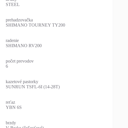
STEEL
prehadzovačka
SHIMANO TOURNEY TY200
radenie
SHIMANO RV200
počet prevodov
6
kazetové pastorky
SUNRUN TSFL-6I (14-28T)
reťaz
YBN 6S
brzdy
V-Brake (čeľusťové)