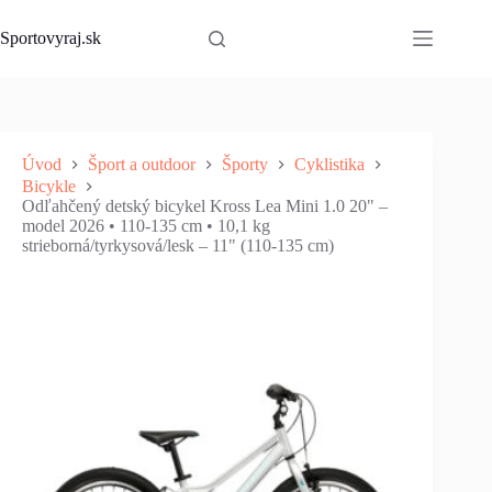
Skip
to
Sportovyraj.sk
content
Úvod
Šport a outdoor
Športy
Cyklistika
Bicykle
Odľahčený detský bicykel Kross Lea Mini 1.0 20" –
model 2026 • 110-135 cm • 10,1 kg
strieborná/tyrkysová/lesk – 11" (110-135 cm)