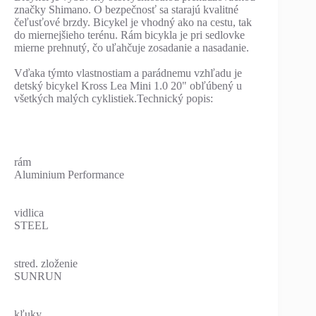
značky Shimano. O bezpečnosť sa starajú kvalitné
čeľusťové brzdy. Bicykel je vhodný ako na cestu, tak
do miernejšieho terénu. Rám bicykla je pri sedlovke
mierne prehnutý, čo uľahčuje zosadanie a nasadanie.
Vďaka týmto vlastnostiam a parádnemu vzhľadu je
detský bicykel Kross Lea Mini 1.0 20" obľúbený u
všetkých malých cyklistiek.Technický popis:
rám
Aluminium Performance
vidlica
STEEL
stred. zloženie
SUNRUN
kľuky