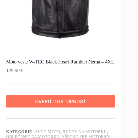
Moto vesta W-TEC Black Heart Rumbler čierna – 4XL
129,90
€
OVERIŤ DOSTUPNOSŤ
KATEGÓRIE:
AUTO-MOTO
,
BUNDY NA MOTORKU
,
OBLEČENIE NA MOTORKU
,
VŠETKO PRE MOTORKY