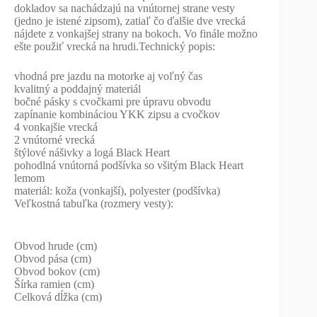
dokladov sa nachádzajú na vnútornej strane vesty
(jedno je istené zipsom), zatiaľ čo ďalšie dve vrecká
nájdete z vonkajšej strany na bokoch. Vo finále možno
ešte použiť vrecká na hrudi.Technický popis:
vhodná pre jazdu na motorke aj voľný čas
kvalitný a poddajný materiál
bočné pásky s cvočkami pre úpravu obvodu
zapínanie kombináciou YKK zipsu a cvočkov
4 vonkajšie vrecká
2 vnútorné vrecká
štýlové nášivky a logá Black Heart
pohodlná vnútorná podšívka so všitým Black Heart
lemom
materiál: koža (vonkajší), polyester (podšívka)
Veľkostná tabuľka (rozmery vesty):
Obvod hrude (cm)
Obvod pása (cm)
Obvod bokov (cm)
Šírka ramien (cm)
Celková dĺžka (cm)