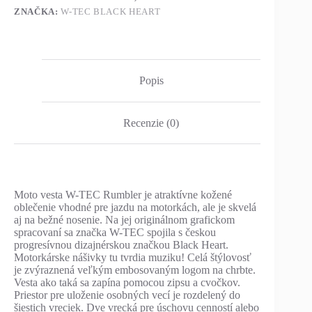
ZNAČKA:
W-TEC BLACK HEART
Popis
Recenzie (0)
Moto vesta W-TEC Rumbler je atraktívne kožené
oblečenie vhodné pre jazdu na motorkách, ale je skvelá
aj na bežné nosenie. Na jej originálnom grafickom
spracovaní sa značka W-TEC spojila s českou
progresívnou dizajnérskou značkou Black Heart.
Motorkárske nášivky tu tvrdia muziku! Celá štýlovosť
je zvýraznená veľkým embosovaným logom na chrbte.
Vesta ako taká sa zapína pomocou zipsu a cvočkov.
Priestor pre uloženie osobných vecí je rozdelený do
šiestich vreciek. Dve vrecká pre úschovu cenností alebo