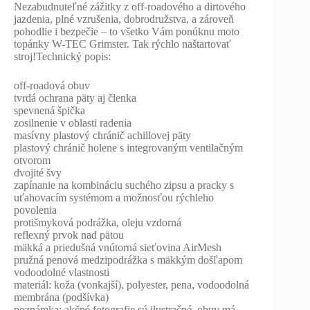
Nezabudnuteľné zážitky z off-roadového a dirtového
jazdenia, plné vzrušenia, dobrodružstva, a zároveň
pohodlie i bezpečie – to všetko Vám ponúknu moto
topánky W-TEC Grimster. Tak rýchlo naštartovať
stroj!Technický popis:
off-roadová obuv
tvrdá ochrana päty aj členka
spevnená špička
zosilnenie v oblasti radenia
masívny plastový chránič achillovej päty
plastový chránič holene s integrovaným ventilačným
otvorom
dvojité švy
zapínanie na kombináciu suchého zipsu a pracky s
uťahovacím systémom a možnosťou rýchleho
povolenia
protišmyková podrážka, oleju vzdorná
reflexný prvok nad pätou
mäkká a priedušná vnútorná sieťovina AirMesh
pružná penová medzipodrážka s mäkkým došľapom
vodoodolné vlastnosti
materiál: koža (vonkajší), polyester, pena, vodoodolná
membrána (podšívka)
poznámka: akčné fotografie sú ilustračné, obuv má