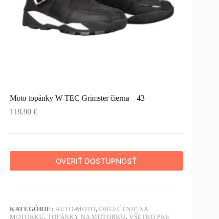
Moto topánky W-TEC Grimster čierna – 43
119,90
€
OVERIŤ DOSTUPNOSŤ
KATEGÓRIE:
AUTO-MOTO
,
OBLEČENIE NA
MOTORKU
,
TOPÁNKY NA MOTORKU
,
VŠETKO PRE