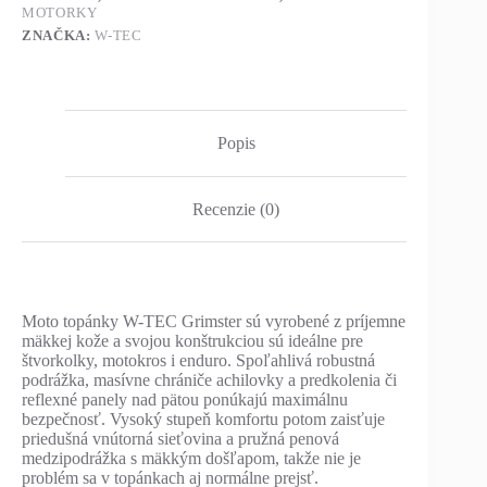
MOTORKY
ZNAČKA:
W-TEC
Popis
Recenzie (0)
Moto topánky W-TEC Grimster sú vyrobené z príjemne
mäkkej kože a svojou konštrukciou sú ideálne pre
štvorkolky, motokros i enduro. Spoľahlivá robustná
podrážka, masívne chrániče achilovky a predkolenia či
reflexné panely nad pätou ponúkajú maximálnu
bezpečnosť. Vysoký stupeň komfortu potom zaisťuje
priedušná vnútorná sieťovina a pružná penová
medzipodrážka s mäkkým došľapom, takže nie je
problém sa v topánkach aj normálne prejsť.