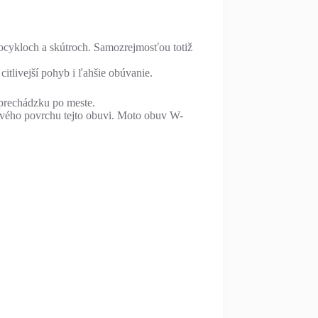
ocykloch a skútroch. Samozrejmosťou totiž
itlivejší pohyb i ľahšie obúvanie.
prechádzku po meste.
ového povrchu tejto obuvi. Moto obuv W-