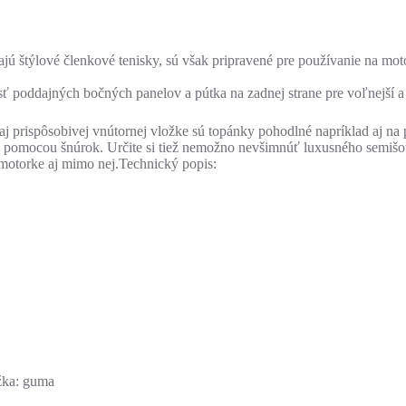
 štýlové členkové tenisky, sú však pripravené pre používanie na mot
ť poddajných bočných panelov a pútka na zadnej strane pre voľnejší a c
rispôsobivej vnútornej vložke sú topánky pohodlné napríklad aj na 
ie pomocou šnúrok. Určite si tiež nemožno nevšimnúť luxusného semiš
motorke aj mimo nej.Technický popis:
ážka: guma