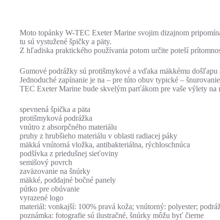
Moto topánky W-TEC Exeter Marine svojim dizajnom pripomínajú
tu sú vystužené špičky a päty.
Z hľadiska praktického používania potom určite poteší prítomnos
Gumové podrážky sú protišmykové a vďaka mäkkému došľapu aj p
Jednoduché zapínanie je na – pre túto obuv typické – šnurovan
TEC Exeter Marine bude skvelým parťákom pre vaše výlety na 
spevnená špička a päta
protišmyková podrážka
vnútro z absorpčného materiálu
pruhy z hrubšieho materiálu v oblasti radiacej páky
mäkká vnútorná vložka, antibakteriálna, rýchloschnúca
podšívka z priedušnej sieťoviny
semišový povrch
zaväzovanie na šnúrky
mäkké, poddajné bočné panely
pútko pre obúvanie
vyrazené logo
materiál: vonkajší: 100% pravá koža; vnútorný: polyester; podr
poznámka: fotografie sú ilustračné, šnúrky môžu byť čierne