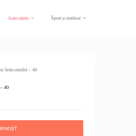
Auto-moto
Šport a outdoor
e šedo-modrá – 40
 – 40
UPNOSŤ