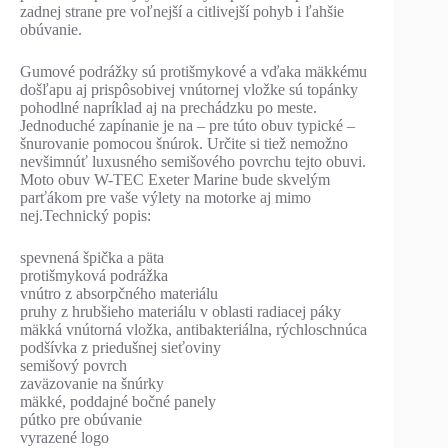
zadnej strane pre voľnejší a citlivejší pohyb i ľahšie
obúvanie.
Gumové podrážky sú protišmykové a vďaka mäkkému
došľapu aj prispôsobivej vnútornej vložke sú topánky
pohodlné napríklad aj na prechádzku po meste.
Jednoduché zapínanie je na – pre túto obuv typické –
šnurovanie pomocou šnúrok. Určite si tiež nemožno
nevšimnúť luxusného semišového povrchu tejto obuvi.
Moto obuv W-TEC Exeter Marine bude skvelým
parťákom pre vaše výlety na motorke aj mimo
nej.Technický popis:
spevnená špička a päta
protišmyková podrážka
vnútro z absorpčného materiálu
pruhy z hrubšieho materiálu v oblasti radiacej páky
mäkká vnútorná vložka, antibakteriálna, rýchloschnúca
podšívka z priedušnej sieťoviny
semišový povrch
zaväzovanie na šnúrky
mäkké, poddajné bočné panely
pútko pre obúvanie
vyrazené logo