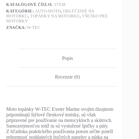
KATALÓGOVÉ ČÍSLO:
37638
KATEGÓRIE:
AUTO-MOTO
,
OBLEČENIE NA
MOTORKU
,
TOPÁNKY NA MOTORKU
,
VŠETKO PRE
MOTORKY
ZNAČKA:
W-TEC
Popis
Recenzie (0)
Moto topánky W-TEC Exeter Marine svojim dizajnom
pripomínajú štýlové členkové tenisky, sú však
pripravené pre používanie na motocykloch a skútroch.
Samozrejmosťou totiž tu sú vystužené špičky a päty.
Z hľadiska praktického používania potom určite poteší
prítomnosť poddajných bočných panelov a pútka na