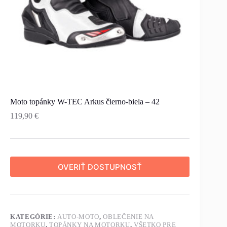
Moto topánky W-TEC Arkus čierno-biela – 42
119,90
€
OVERIŤ DOSTUPNOSŤ
KATEGÓRIE:
AUTO-MOTO
,
OBLEČENIE NA
MOTORKU
,
TOPÁNKY NA MOTORKU
,
VŠETKO PRE