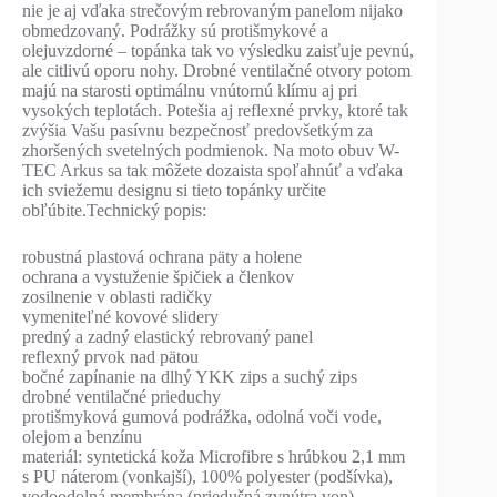
nie je aj vďaka strečovým rebrovaným panelom nijako
obmedzovaný. Podrážky sú protišmykové a
olejuvzdorné – topánka tak vo výsledku zaisťuje pevnú,
ale citlivú oporu nohy. Drobné ventilačné otvory potom
majú na starosti optimálnu vnútornú klímu aj pri
vysokých teplotách. Potešia aj reflexné prvky, ktoré tak
zvýšia Vašu pasívnu bezpečnosť predovšetkým za
zhoršených svetelných podmienok. Na moto obuv W-
TEC Arkus sa tak môžete dozaista spoľahnúť a vďaka
ich sviežemu designu si tieto topánky určite
obľúbite.Technický popis:
robustná plastová ochrana päty a holene
ochrana a vystuženie špičiek a členkov
zosilnenie v oblasti radičky
vymeniteľné kovové slidery
predný a zadný elastický rebrovaný panel
reflexný prvok nad pätou
bočné zapínanie na dlhý YKK zips a suchý zips
drobné ventilačné prieduchy
protišmyková gumová podrážka, odolná voči vode,
olejom a benzínu
materiál: syntetická koža Microfibre s hrúbkou 2,1 mm
s PU náterom (vonkajší), 100% polyester (podšívka),
vodoodolná membrána (priedušná zvnútra von)