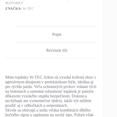
MOTORKY
ZNAČKA:
W-TEC
Popis
Recenzie (0)
Moto topánky W-TEC Arkus sú vysoká kožená obuv s
agresívnym dizajnom v pretekárskom štýle, ideálna aj
pre rýchlu jazdu. Veľa ochranných prvkov vrátane tých
na holeniach a samotná robustnosť topánok je jasným
dôkazom vysokého stupňa bezpečnosti. Dokonca
nechýbajú ani vymeniteľné slidery, takže ich môžete
použiť aj v odbočkách a serpentínach.
Skvele sa obúvajú a sedia vďaka kombinácii dlhého
bočného zipsu a zapínaniu na suchý zips. Pohyb však